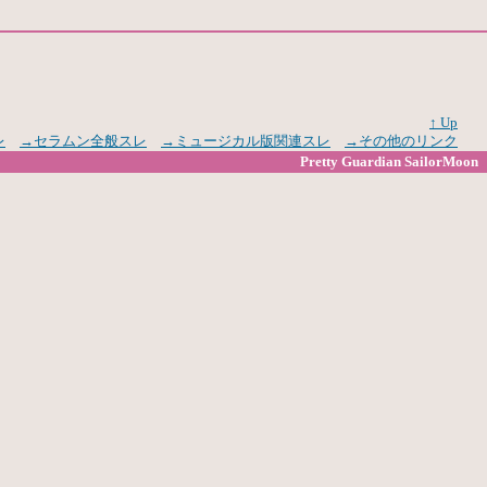
↑ Up
レ
→セラムン全般スレ
→ミュージカル版関連スレ
→その他のリンク
Pretty Guardian SailorMoon
.