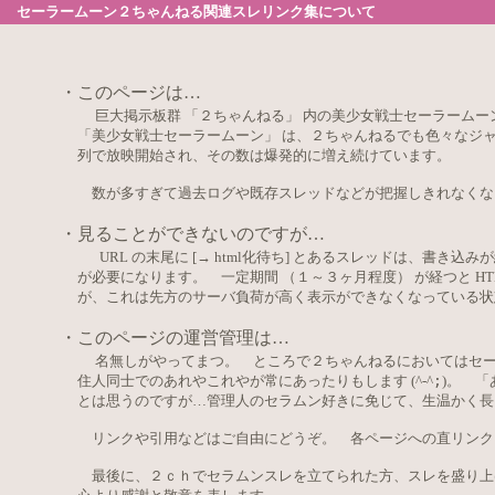
セーラームーン２ちゃんねる関連スレリンク集について
・
このページは…
巨大掲示板群 「２ちゃんねる」 内の美少女戦士セーラームー
「美少女戦士セーラームーン」 は、２ちゃんねるでも色々なジャンル
列で放映開始され、その数は爆発的に増え続けています。
数が多すぎて過去ログや既存スレッドなどが把握しきれなくな
・
見ることができないのですが…
URL の末尾に [→ html化待ち] とあるスレッドは、書
が必要になります。 一定期間 （１～３ヶ月程度） が経つと H
が、これは先方のサーバ負荷が高く表示ができなくなっている
・
このページの運営管理は…
名無しがやってまつ。 ところで２ちゃんねるにおいてはセ
住人同士でのあれやこれやが常にあったりもしま
す (^-^
;
)
。 「
とは思うのですが…管理人のセラムン好きに免じて、生温かく長
リンクや引用などはご自由にどうぞ。 各ページへの直リンク、
最後に、２ｃｈでセラムンスレを立てられた方、スレを盛り上