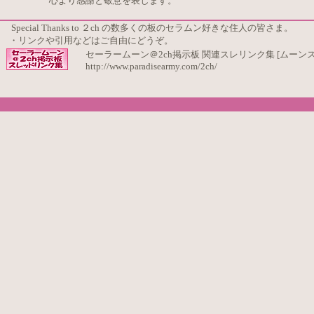
心より感謝と敬意を表します。
Special Thanks to ２ch の数多くの板のセラムン好きな住人の皆さま。
・リンクや引用などはご自由にどうぞ。
セーラームーン＠2ch掲示板 関連スレリンク集 [ムーンス
http://www.paradisearmy.com/2ch/