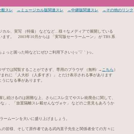
全般スレ
→ミュージカル版関連スレ
→中継版関連スレ
→その他のリンク
ジカル、実写 （特撮） などなど…様々なメディアで展開している
。 2003年10月からは 「実写版セーラームーン」 が TBS 系
ちょっと困った時などにぜひご利用下さ
い (っ´▽｀)っ。
ブラウザでは閲覧することができず、専用のブラウザ （無料/ →
こちら
）
まれに 「人大杉 （人多すぎ）」 とだけ表示される事があります
ようになる事があります。
握し続けるのは困難な上、さらにスレ立てやスレ統廃合に関して、
な」、「放置隔離スレ載せんなヴォケ」 などのご意見もあろうか
ーラームーンを大いに盛り上げましょう。
人の皆様、そして原作者である武内直子先生と関係者全ての方々に