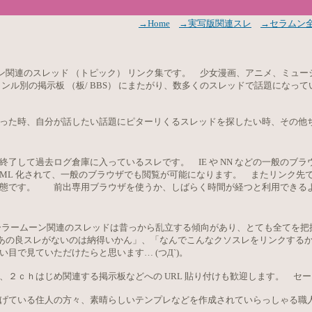
→Home
→実写版関連スレ
→セラムン
ン関連のスレッド （トピック） リンク集です。 少女漫画、アニメ、ミュー
別の掲示板 （板/ BBS） にまたがり、数多くのスレッドで話題になっています
った時、自分が話したい話題にピターリくるスレッドを探したい時、その他
き込みが終了して過去ログ倉庫に入っているスレです。 IE や NN などの一般の
TML 化されて、一般のブラウザでも閲覧が可能になります。 またリンク先で
状態です。 前出専用ブラウザを使うか、しばらく時間が経つと利用できる
ーラームーン関連のスレッドは昔っから乱立する傾向があり、とても全てを把
あの良スレがないのは納得いかん」、「なんでこんなクソスレをリンクするか
い目で見ていただけたらと思いま
す… (つД`)。
２ｃｈはじめ関連する掲示板などへの URL 貼り付けも歓迎します。 セ
げている住人の方々、素晴らしいテンプレなどを作成されていらっしゃる職