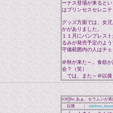
ーナス登場が来るとい
はプリンセスセレニティ
グッズ方面では、女児
かがありました。
１１月にバンプレスト
るみが発売予定のよう
守備範囲内の人はチェ
＠秋が来た～。食欲か
会？（笑）
では、また～＠以後
638
Re: あぁ、セラムンが
以後 |
rainbow_moon