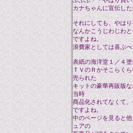
ふふふ・・やはり買い
カナちゃんに宣伝した
それにしても、やはり
なんかこうじわじわと
ですよね。
浪費家としては喜ぶべ
表紙の海洋堂１／４塗
ＴＶのＲかそこらくら
売られた
キットの豪華再販版な
当時
商品化されてなくて、
ですよね。
中のページを見ると他
ュアの