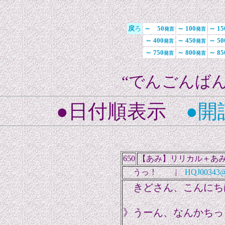
戻
ろ
～ 50
～ 100
～ 15
発言
発言
～ 400
～ 450
～ 50
発言
発言
～ 750
～ 800
～ 85
発言
発言
“でんごんばん
●日付順表示
●開
650
【あみ】リリカル＋あ
うっ！ |
HQJ00343@n
きどさん、こんにちは～ 
》うーん、なんかちっ