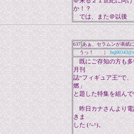
＠来る２１世紀に向け
か！？
では、また＠以後
637
あぁ、セラムンが表紙
うっ！ |
hqj00343@ni
既にご存知の方も多
月刊
誌“フィギュア王”で
燃」
と題した特集を組んで
昨日カナさんより電
きま
した (^-^)。