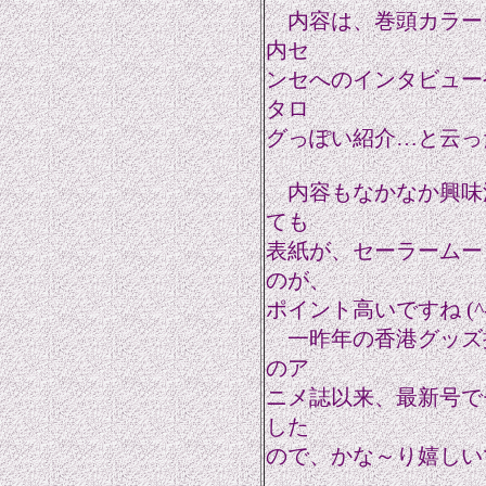
内容は、巻頭カラーグ
内セ
ンセへのインタビュー
タロ
グっぽい紹介…と云っ
内容もなかなか興味
ても
表紙が、セーラームー
のが、
ポイント高いですね (^-
一昨年の香港グッズ
のア
ニメ誌以来、最新号で
した
ので、かな～り嬉しい