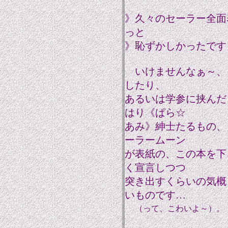
》久々のセーラー全面
っと
》恥ずかしかったです
いけませんなぁ～、
したり、
あるいは学参に挟んだ
はり《ぱら☆
あみ》紳士たるもの、
ーラームーン
が表紙の、この本を下
く宣言しつつ
突き出すくらいの気概
いものです…
（って、こわいよ～）。