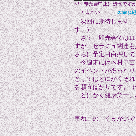
633
即売会中止は残念です
くまがい |
kumagai@
次回に期待します。（
す。）
さて、即売会では11
すが、セラミュ関連も
さらに予定目白押しで
今週末には木村早苗
のイベントがあったり
としてはとにかくそれ
を願うばかりです。（
とにかく健康第一、
うが
事ね。の、くまがいで