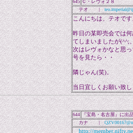
645
Ｃ・レヴォ２８
テオ |
teo.imperial@i
こんにちは、テオです
昨日の某即売会では何
てしまいましたが(^^;
次はレヴォかなと思っ
号を見たら・・
隣じゃん(笑)。
当日宜しくお願い致し
644
『宝島・名古屋』に出
カナ |
QZV00167@nif
http://member.nifty.n