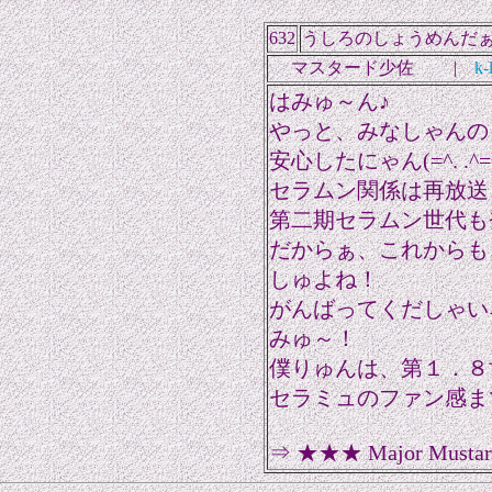
632
うしろのしょうめんだ
マスタード少佐 |
k-
はみゅ～ん♪
やっと、みなしゃんの
安心したにゃん(=^. .^
セラムン関係は再放送
第二期セラムン世代も
だからぁ、これからも
しゅよね！
がんばってくだしゃいネ(
みゅ～！
僕りゅんは、第１．８
セラミュのファン感ま
⇒ ★★★ Major Mustar