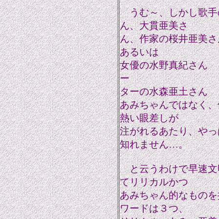
うむ～、しかし歌手
ん、大貫亜美さ
ん、作家の桜井亜美さ
あるいは
女優の水野真紀さん
（
ー
ターの水森亜土さん
（
あみちゃんではなく、
熱い眼差しが
注がれるあたり、やっ
知れません…。
と云うわけで早速文
てリリカルかつ
あみちゃん的なものを
ワードは３つ、