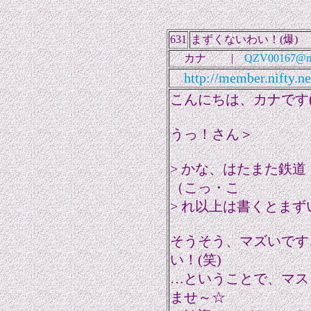
631
まずくないわい！(爆)
カナ |
QZV00167@nif
http://member.nifty.n
こんにちは、カナです(^
うっ！さん＞
> かな、はたまた鉄
（こっ・こ
> れ以上は書くとま
そうそう、マズいです
い！(笑)
…ということで、マス
ませ～☆