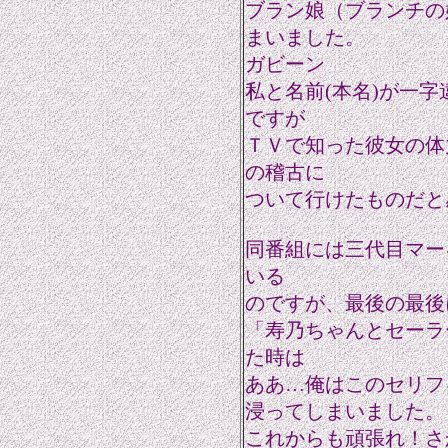
ブラン娘（ブランチの
まいました。
ガビーン
私と名前(本名)が一
ですが
ＴＶで知った彼女の体
の稽古に
ついて行けたものだと
同番組には三代目マー
いる
のですが、最後の最後
「寿乃ちゃんとセーラ
た時は
ああ…俺はこのセリフ
浸ってしまいました。
これからも頑張れ！さ