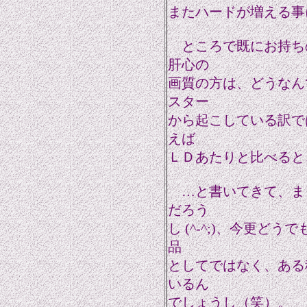
またハードが増える事
ところで既にお持ち
肝心の
画質の方は、どうなん
スター
から起こしている訳で
えば
ＬＤあたりと比べると
…と書いてきて、ま
だろう
し (^-^;)、今更ど
品
としてではなく、ある
いるん
でしょうし（笑）。