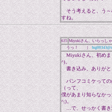
そう考えると、う～
すね。
635
Miyukiさん、いらっしゃい 
うっ！ |
hqj00343@ni
Miyukiさん、初めま
^)。
書き込み、ありがと
パンフコミケっての
（って、
僕があまり知らなかった
^;)。
…で、せっかく書き込