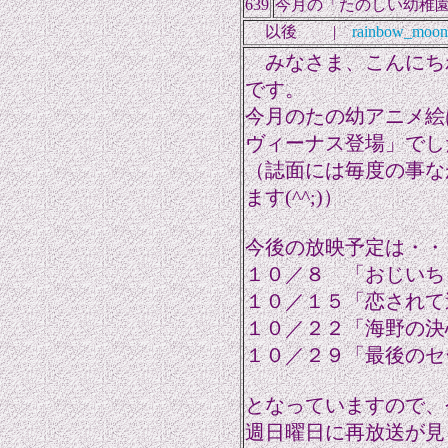
639
今月の「たのしい幼稚
以後 |
rainbow_moon
みなさま、こんにち
です。
今月のたの幼アニメ絵
ヴィーナス登場」でし
（誌面には毎度の事な
ます(^^;)）
今後の放映予定は・・
１０／８ 「おじいち
１０／１５「恋されて
１０／２２「海野の決
１０／２９「最後のセ
となっていますので、
週日曜日に再放送が見ら