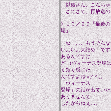
以後さん、こんちゃ！ 
さてさて、再放送の
》１０／２９「最後の
場」
ぬぅ…、もうそんな
いよいよ大詰め…です
あるんですけ
ど （ヴィーナス登場
く短く感じた
んですよね σ(^-^;
「ヴィーナス
登場」の話が出ていた
ありませんで
したからねぇ…。