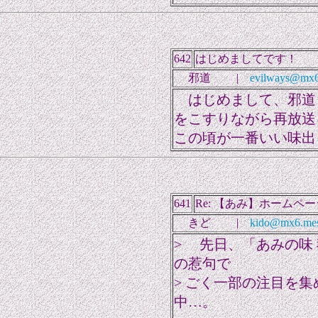
642
はじめましてです！
邪道 |
evilways@mx6.
はじめまして、邪道
をこすりながら再放送
この頃が一番いい味出
641
Re: 【あみ】ホームペ
きど |
kido@mx6.mes
> 先日、「あみの味
の惹句で
> ごく一部の注目を集
中…。