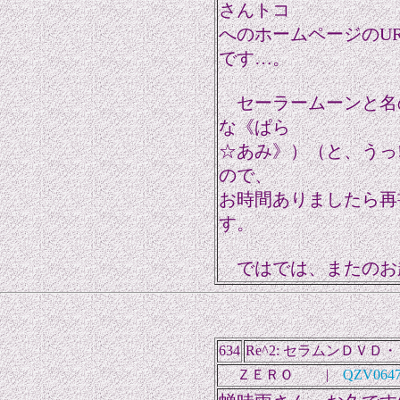
さんトコ
へのホームページのU
です…。
セーラームーンと名
な《ぱら
☆あみ》）（と、うっ
ので、
お時間ありましたら再
す。
ではでは、またのお
634
Re^2: セラムンＤＶＤ
ＺＥＲＯ |
QZV06475