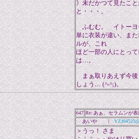
》未だかつて見たこと
と・・・。
ふむむ。 イトーヨ
単に衣装が違い、また
ルが、これ
ほど一部の人にとって
は…。
まぁ取りあえず今後
しょう… (^-^;)。
647
Re: あぁ、セラムンが
あいや |
VZJ04525@n
＞うっ！ さま