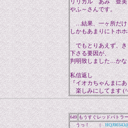
リリカル あみ 亜美
やふ～さんです。
…結果、一ヶ所だけ
しかもあまりにトホホな結
でもとりあえず、き
下さる要因が、
判明致しました…かな？ (
私信返し
『イオカちゃんまにあ
楽しみにしてます (^
649
もうすぐレッドバトラ
うっ！ |
HQJ00343@n