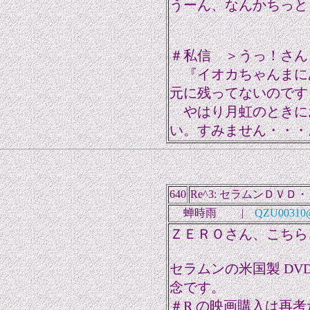
うーん、なんかちっと
＃私信 ＞うっ！さん
『イオカちゃんまに
元に残ってないのです
やはり月虹のときに
い。すみません・・・
640
Re^3: セラムンＤＶＤ
蝉時雨 |
QZU00310@n
ＺＥＲＯさん、こちら
セラムンの米国製 D
念です。
＃R の映画購入は再