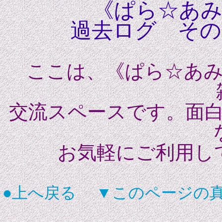
《ぱら☆あみ
過去ログ その13
ここは、《ぱら☆あみ
交流スペースです。面
お気軽にご利用して
●上へ戻る
▼このページの