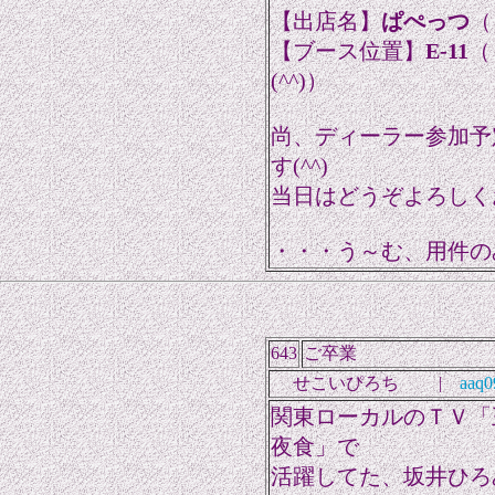
【出店名】
ぱぺっつ
（
【ブース位置】
E-11
（
(^^)）
尚、ディーラー参加予
す(^^)
当日はどうぞよろしくお
・・・う～む、用件の
643
ご卒業
せこいぴろち |
aaq0
関東ローカルのＴＶ「
夜食」で
活躍してた、坂井ひろ