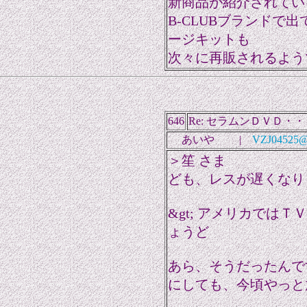
新商品が紹介されてい
B-CLUBブランドで
ージキットも
次々に再販されるようで
646
Re: セラムンＤＶＤ・・
あいや |
VZJ04525@n
＞笙 さま
ども、レスが遅くなり
&gt; アメリカでは
ょうど
あら、そうだったんで
にしても、今頃やっと放