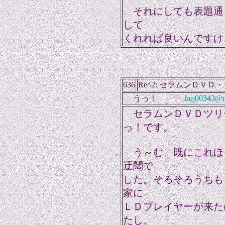
それにしても表題通り
して
くれれば良いんですけ
636
Re^2: セラムンＤＶＤ
うっ！ |
hqj00343@ni
セラムンＤＶＤツリ
っ！です。
う～む、既にこれほ
迂闊で
した。そろそろうちも
家に
ＬＤプレイヤーが来た
たし、