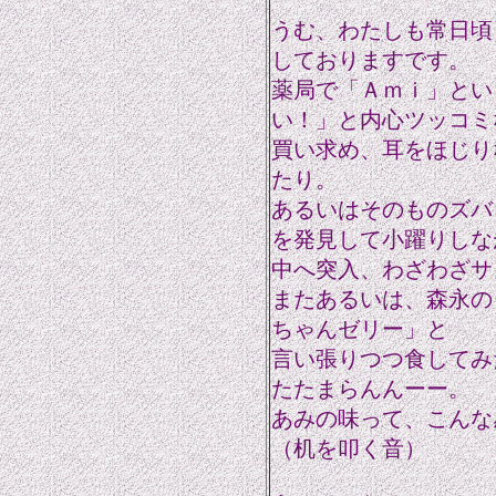
うむ、わたしも常日頃
しておりますです。
薬局で「Ａｍｉ」とい
い！」と内心ツッコミ
買い求め、耳をほじり
たり。
あるいはそのものズバ
を発見して小躍りしな
中へ突入、わざわざサ
またあるいは、森永の
ちゃんゼリー」と
言い張りつつ食してみ
たたまらんんーー。
あみの味って、こんな
（机を叩く音）