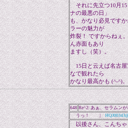
それに先立つ10月1
ナの最悪の日」
も、かなり必見ですか
ラーの魅力が
炸裂！ ですからねぇ
ん赤面もあり
ますし（笑）。
15日と云えば名古屋
なで観れたら
かなり最高かも (^-^)
648
Re^2: あぁ、セラムン
うっ！ |
HQJ00343@n
以後さん、こんちゃ！ 