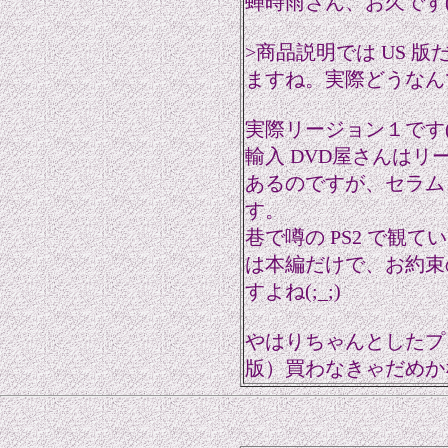
蝉時雨さん、お久です(^
>商品説明では US 
ますね。実際どうなん
実際リージョン１です(
輸入 DVD屋さんは
あるのですが、セラムン
す。
巷で噂の PS2 で観
は本編だけで、お約束
すよね(;_;)
やはりちゃんとしたプ
版）買わなきゃだめか