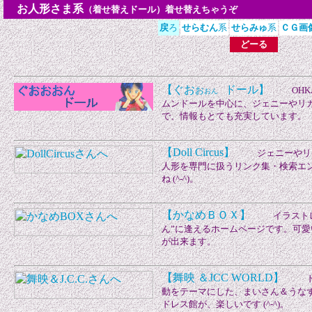
お人形さま系
（着せ替えドール）着せ替えちゃうぞ
戻
ろ
せらむん
系
せらみゅ
系
ＣＧ画
どーる
【ぐお
ドール】
お
OHK
おん
ムンドールを中心に、ジェニーやリ
で、情報もとても充実しています。
【Doll Circus】
ジェニーやリカ
人形を専門に扱うリンク集・検索エ
ね (^-^)。
【かなめＢＯＸ】
イラストレ
ん”に逢えるホームページです。可
が出来ます。
【舞映 ＆JCC WORLD】
ド
動をテーマにした、まいさん＆うなず
ドレス館が、楽しいで
す (^-^)。