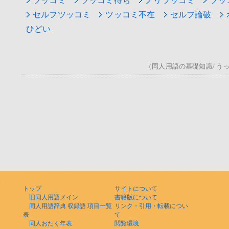
ツッコミ
ツッコミ待ち
ノリツッコミ
ツッ
セルフツッコミ
ツッコミ不在
セルフ論破
ひどい
（同人用語の基礎知識/ うっ！
トップ
サイトについて
旧同人用語メイン
書籍版について
同人用語辞典 収録語 項目一覧
リンク・引用・転載につい
表
て
同人おたく年表
閲覧環境