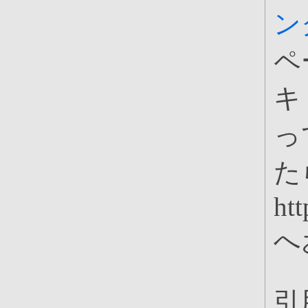
ン
ペ
キ
っ
た
ht
へ
引