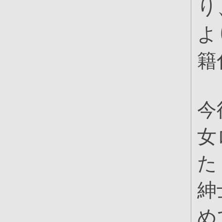
り
よ
籍
今
女
た
紳
め