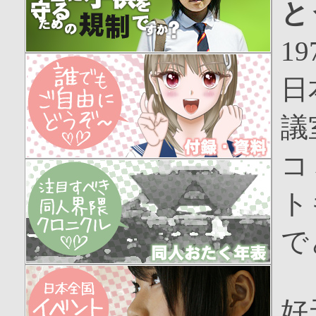
と
1
日
議
コ
ト
で
好