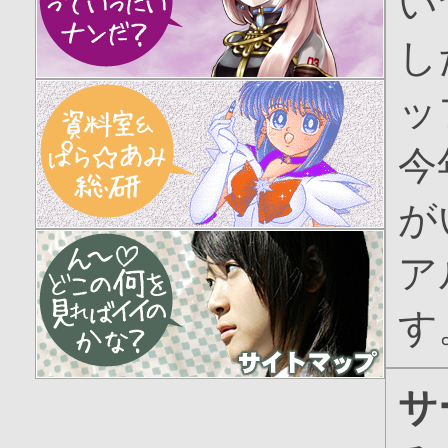
い
し
ッ
今
が
ア
す
サ