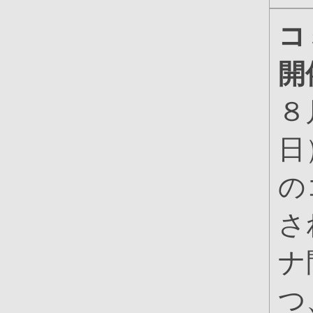
コ
開
８
日
の
さ
ナ
つ