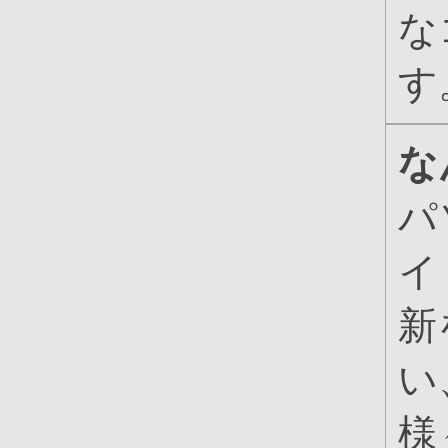
な
す
な
パ
イ
新
い
様