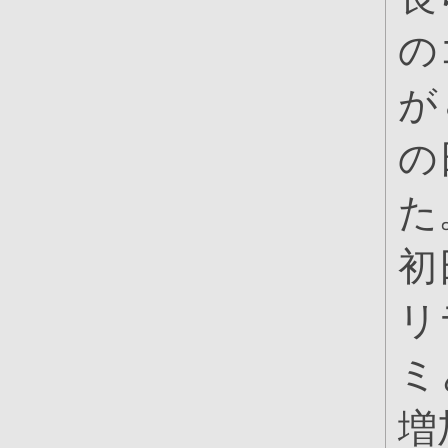
の
が
の
た
初
リ
ミ
増