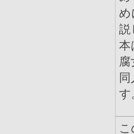
め
説
本
腐
同
す
こ