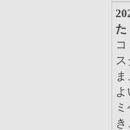
2
た
コ
ス
ま
よ
ミ
き