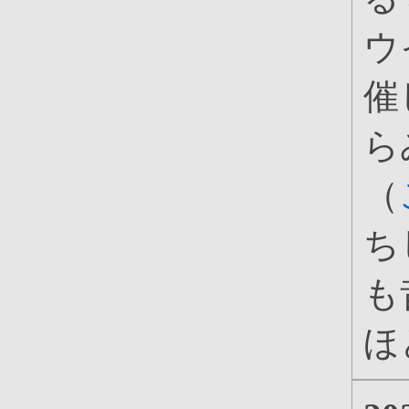
ウ
催
ら
（
ち
も
ほ