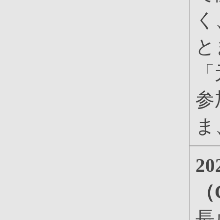
く
と
「
参
ま
2
（
長