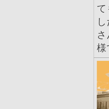
て
し
さ
様