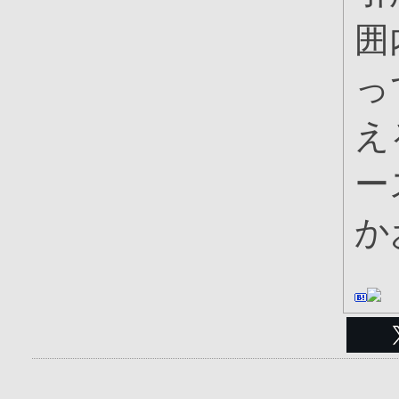
囲
っ
え
ー
か