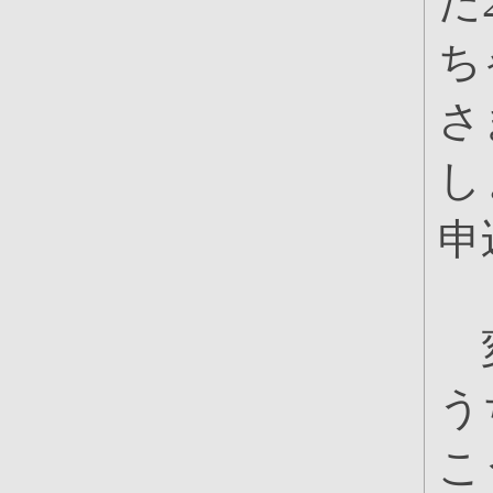
た
ち
さ
し
申
変
う
こ