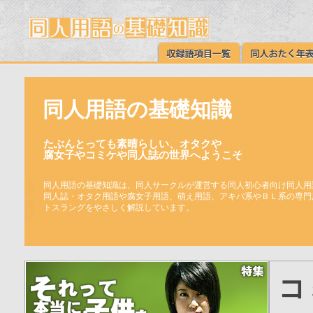
同人用語の基礎知識
たぶんとっても素晴らしい、オタクや
腐女子やコミケや同人誌の世界へようこそ
同人用語の基礎知識は、同人サークルが運営する同人初心者向け同人用
同人誌・オタク用語や腐女子用語、萌え用語、アキバ系やＢＬ系の専門
トスラングをやさしく解説しています。
コ