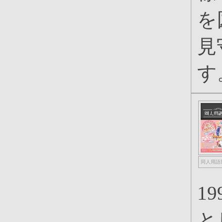
を
見
す
同人用語
1
と