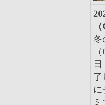
2
（
冬
（
日
了
に
ミ