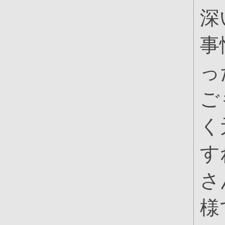
深
事
っ
ご
く
す
さ
様