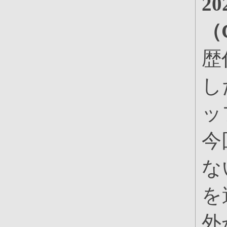
2
（
歴
し
ッ
今
な
を
外