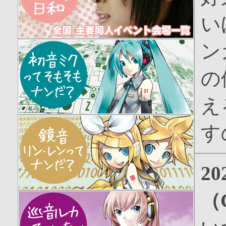
い
ン
の
え
す
2
（