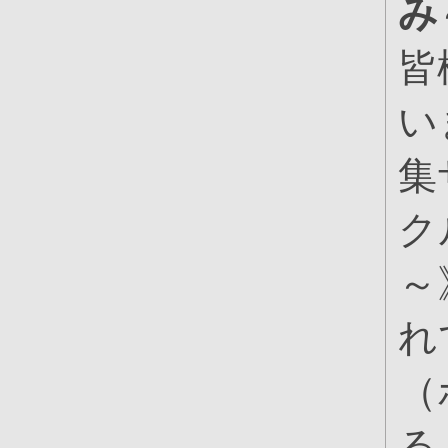
み
皆
い
集
ク
～
れ
（
る