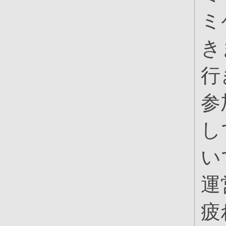
ミ
き
行
参
し
い
運
疲