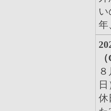
い
年
2
（
８
日
休