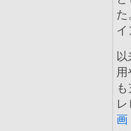
た
イ
以
用
も
レ
画