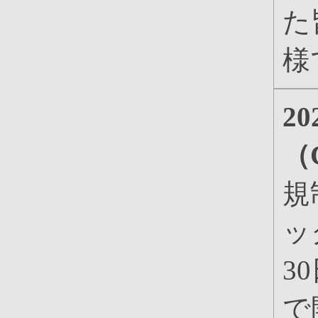
た
様
2
（
規
ッ
3
で