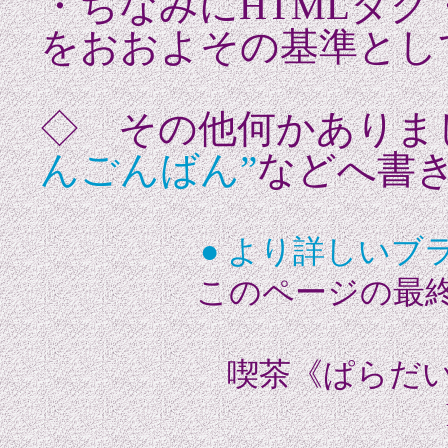
・ちなみにHTMLタグ
をおおよその基準とし
◇ その他何かあり
んごんばん”
などへ書
● より詳しいブ
このページの最終
喫茶《ぱらだ