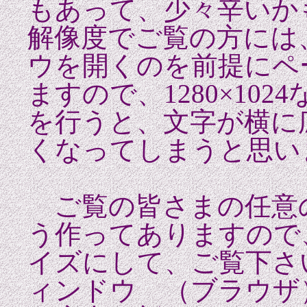
もあって、少々辛いか
解像度でご覧の方には
ウを開くのを前提にペ
ますので、1280×10
を行うと、文字が横に
くなってしまうと思い
ご覧の皆さまの任意
う作ってありますので
イズにして、ご覧下さ
ィンドウ （ブラウザ