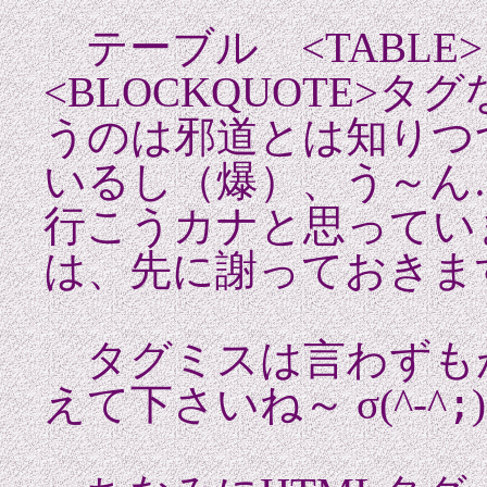
テーブル <TABL
<BLOCKQUOTE>
うのは邪道とは知りつ
いるし（爆）、う～ん
行こうカナと思ってい
は、先に謝っておきま
タグミスは言わずも
;
えて下さいね
～ σ(^-^