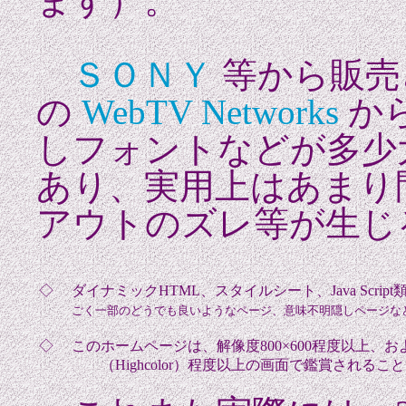
ます）。
ＳＯＮＹ
等から販売
の
WebTV Networks
か
しフォントなどが多少
あり、実用上はあまり
アウトのズレ等が生じ
◇
ダイナミックHTML、スタイルシート、Java Sc
ごく一部のどうでも良いようなページ、意味不明隠しページな
◇
このホームページは、解像度800×600程度以上、および
（Highcolor）程度以上の画面で鑑賞されるこ