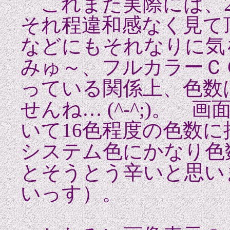
これまた実際には、2
それ程違和感なく見て
などにもそれなりに気
みゅ～、フルカラーＣ
っている関係上、色数
せんね
… (^-^;)。
画面
いて16色程度の色数
システム色にかなり色
とそうとう辛いと思い
いっす）。