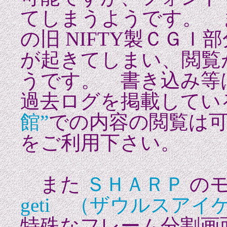
てしまうようです。 
の旧 NIFTY製ＣＧ
が起きてしまい、閲覧
うです。 書き込み等
過去ログを掲載して
館”
での内容の閲覧は
をご利用下さい。
また
ＳＨＡＲＰ
のモ
geti （ザウルスアイゲ
特殊なフレーム分割画