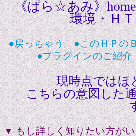
《ぱら☆あみ》home
環境・ＨＴ
●戻っちゃう
●このＨＰの
●プラグインのご紹介
現時点ではほと
こちらの意図した
す
▼ もし詳しく知りたい方が