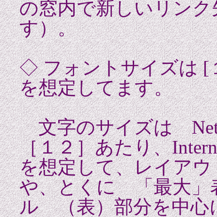
の窓内で新しいリンク
す）。
◇ フォントサイズは [１
を想定してます。
文字のサイズは Netsca
［１２］あたり、Interne
を想定して、レイアウ
や、とくに 「最大」
ル （表）部分を中心