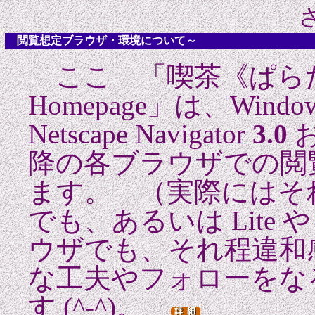
閲覧想定ブラウザ・環境について～
ここ 「喫茶《ぱら
Homepage」は、Windo
Netscape Navigator
3.0
お
降の各ブラウザでの閲
ます。 （実際にはそ
でも、あるいは Lite 
ウザでも、それ程違和
な工夫やフォローをな
す (^-^)。