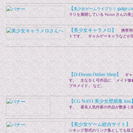
【
galge.
美少女ゲームライブラリ
ラリを展開している Vector さん
【美少女キャラメロ】
携帯用の
トです。 ギャルゲーキャラなどが
【D-Dream Online Shop】
ギャル
す。 主なＤＬ可作品に 「メイド惨
ブＨメイド」 など。
【CG NAVI 美少女壁紙集 kiss
す。 著名人気作家の作品が数多く
【美少女ゲーム総合サイト】
ンキング形式のリンク集としても役