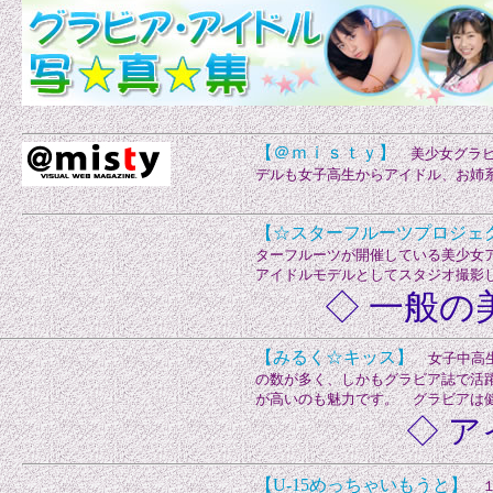
【＠ｍｉｓｔｙ】
美少女グラビ
デルも女子高生からアイドル、お姉
【☆スターフルーツプロジェ
ターフルーツが開催している美少女
アイドルモデルとしてスタジオ撮影
◇ 一般の
【みるく☆キッス】
女子中高生
の数が多く、しかもグラビア誌で活
が高いのも魅力です。 グラビアは
◇ ア
【U-15めっちゃいもうと】
１