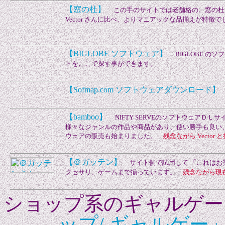
【窓の杜】
この手のサイトでは老舗格の、窓の杜
Vector さんに比べ、よりマニアックな品揃えが特
【BIGLOBE ソフトウェア】
BIGLOBE の
トをここで探す事ができます。
【Sofmap.com ソフトウェアダウンロード】
【bamboo】
NIFTY SERVEのソフトウェアＤ
様々なジャンルの作品や商品があり、使い勝手も良い
ウェアの販売も始まりました。
残念ながら Vecto
【＠ガッテン】
サイト側で試用して 「これはお
クセサリ、ゲームまで揃っています。
残念ながら現
ショップ系のギャルゲ
ップ/ ギャルゲー