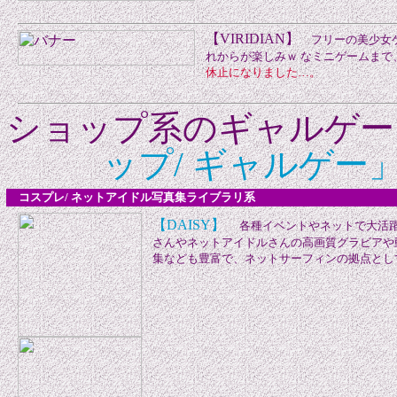
【VIRIDIAN】
フリーの美少女ゲ
れからが楽しみｗ なミニゲームま
休止になりました…。
ショップ系のギャルゲ
ップ/ ギャルゲー
コスプレ/ ネットアイドル写真集ライブラリ系
【DAISY】
各種イベントやネットで大活躍
さんやネットアイドルさんの高画質グラビアや
集なども豊富で、ネットサーフィンの拠点とし