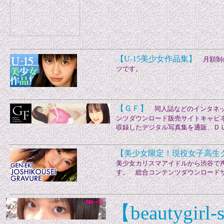
【U-15美少女作品集】
月額制の
ツです。
【ＧＦ】
同人誌などのインタネッ
ンツダウンロード販売サイトキャビ
収録したデジタル写真集を通販、Ｄ
【美少女限定！現役女子高生
美少女カリスマアイドルから渋谷で
す。 総合コンテンツダウンロードサイ
【beautygirl-