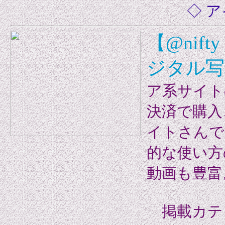
◇ 
【@nift
ジタル写
ア系サイト
決済で購入
イトさんで
的な使い
動画も豊富
掲載カテ