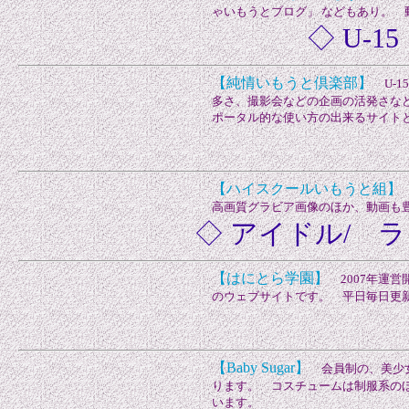
ゃいもうとブログ」 などもあり。
◇ U-
【純情いもうと倶楽部】
U-1
多さ、撮影会などの企画の活発さなど
ポータル的な使い方の出来るサイト
【ハイスクールいもうと組】
高画質グラビア画像のほか、動画も
◇ アイドル/ 
【はにとら学園】
2007年運営
のウェブサイトです。 平日毎日更新
【Baby Sugar】
会員制の、美少女
ります。 コスチュームは制服系の
います。