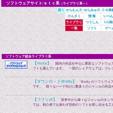
ソフトウェアサイト/ｅｔｃ系
（ライブラリ系～）
戻
ろ
せらむん
系
せらみゅ
系
ＣＧ画
けんさく
情 報
いべ
ライブラリ
つうしん
CG画
一覧
ソフト
ゲー
ソフトウェア総合ライブラリ系
【Vector】
国内の作品を中心に豊富なソフトウェア
フトも選んでいます。 一部のシェアウェアは、クレ
【ダウンロ－ド＠nifty】
＠nifty のソフトウ
です。 様々なハード向けに数多くのジャンルの作品
【フリッポ】
世界中から様々なジャンルのオンラ
では、初心者でも迷わず目的のソフトを探し出せる工