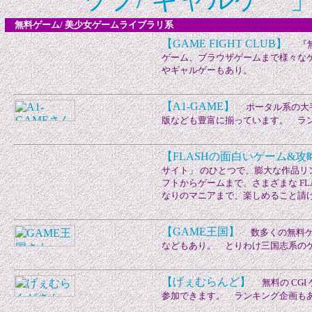
無料ゲーム/ 美少女ゲームライブラリ系
【GAME FIGHT CLUB】
『無
ゲーム、ブラウザゲームまで様々なゲー
やギャルゲーもあり。
【A1-GAME】
ポータル系の大手
版なども豊富に揃っています。 ラ
【FLASHの面白いゲーム&
サイト」 のひとつで、膨大な作品
フトからゲームまで、さまざまな FL
なりのマニアまで、楽しめること請
【GAME王国】
数多くの無料ゲ
などもあり。 とりわけ三国志系の
【げぇむらんど】
無料の CGI
参加できます。 ランキング企画も