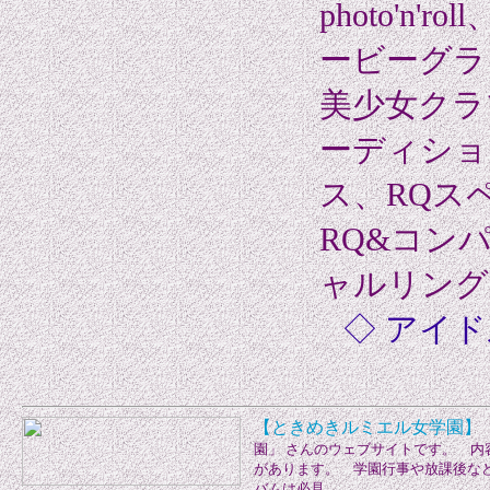
photo'
ービーグラ
美少女クラ
ーディション
ス、RQス
RQ&コンパ
ャルリング、F
◇ アイ
【ときめきルミエル女学園】
園」 さんのウェブサイトです。 
があります。 学園行事や放課後な
バムは必見。