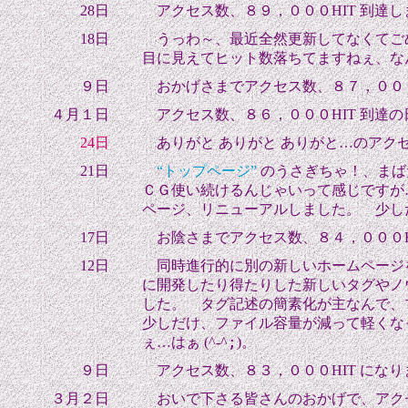
28日
アクセス数、８９，０００HIT 到達し
18日
うっわ～、最近全然更新してなくてごめ
目に見えてヒット数落ちてますねぇ、な
９日
おかげさまでアクセス数、８７，０００
４月１日
アクセス数、８６，０００HIT 到達の
24日
ありがと ありがと ありがと…のアク
21日
“トップページ”
のうさぎちゃ！、まば
ＣＧ使い続けるんじゃいって感じです
が
ページ、リニューアルしました。 少し
17日
お陰さまでアクセス数、８４，０００HI
12日
同時進行的に別の新しいホームページ
に開発したり得たりした新しいタグやノウハ
した。 タグ記述の簡素化が主なんで、
少しだけ、ファイル容量が減って軽くな
;
ぇ…は
ぁ (^-^
)。
９日
アクセス数、８３，０００HIT になり
３月２日
おいで下さる皆さんのおかげで、アクセ