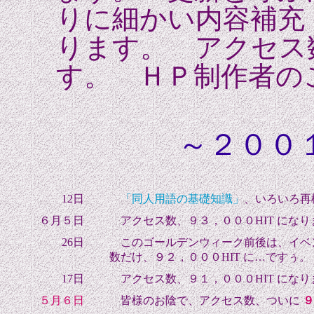
りに細かい内容補充
ります。 アクセス
す。
ＨＰ制作者の
～２００１
12日
「同人用語の基礎知識」
、いろいろ再
６月５日
アクセス数、９３，０００HIT になり
26日
このゴールデンウィーク前後は、イベ
数だけ、
９２，０００HIT に…
ですぅ。
17日
アクセス数、９１，０００HIT になり
５月６日
皆様のお陰で、アクセス数、ついに
９