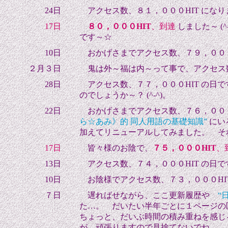
24日
アクセス数、８１，０００HIT になり
17日
８０，０００HIT
、到達
しまし
た～ (^
です～☆
10日
おかげさまでアクセス数、７９，０００H
２月３日
鬼は外～福は内～って事で、アクセス数
28日
アクセス数、７７，０００HIT の日で
のでしょう
か～？ (^-^)。
22日
おかげさまでアクセス数、７６，０００
ら☆あみ》的 同人用語の基礎知識”
にい
加えてリニューアルしてみました。 そ
17日
皆々様のお陰で、
７５，０００HIT
、
13日
アクセス数、７４，０００HIT の日で
10日
お陰様でアクセス数、７３，０００HIT
７日
遅ればせながら、ここ更新履歴や
“
た…。 だいたい半年ごとに１ページの区
ちょっと、だいぶ時間の積み重ねを感じ
が、頑張りますので見捨てないでね…。