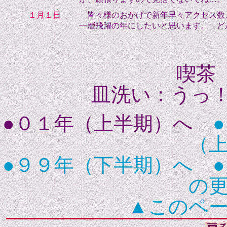
１月１日
皆々様のおかげで新年早々アクセス数
一層飛躍の年にしたいと思います。 ど
喫茶
皿洗い：うっ！（HQ
●０１年（上半期）へ
（
●９９年（下半期）へ
の
▲このペ