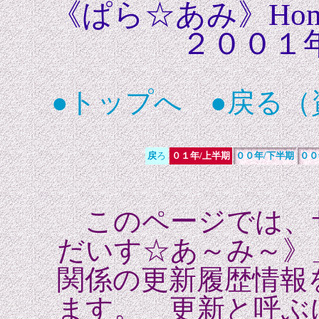
《ぱら☆あみ》Hom
２００１
●トップへ
●戻る（
戻
ろ
０１年/上半期
００年/下半期
００
このページでは、
だいす☆あ～み～》
関係の更新履歴情報
ます。 更新と呼ぶ