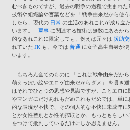
むべきものですが、過去の戦争の過程で生まれた
技術や組織論や言葉などを 「戦争由来だから使う
したら、現代の
日常
の生活のあれこれが成り立
います。
軍事
に関連する技術は無数にあるから
的なあれこれに限定しても、例えば元々は
援助交
れていた
JK
も、今では
普通
に女子高生自身が使
います。
もちろん全てのものに 「これは戦争由来だから
萌えっぽい絵やエロゲ由来だからダメ」 を貫き
はそれでひとつの思想や見識ですが、ことエロに
やマンガにだけあれもだめこれもだめでは、単に
的な表現が不快で、その個人的な不快に未成年に
とか女性差別とか性的搾取とか、もっともらしい
をつけて批判しているだけにしか思えません。