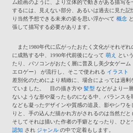
ム絵画のように、より立体的で動きがある描写を
するには、見えない部分、あるいは過去に見た記
り当然予想できる未来の姿を思い浮かべて
概念
と
張して描写する必要があります。
また1980年代に広がったおたく文化がそれぞれ
に成熟する中、1990年代前後になって
萌え
という
たり、パソコンがおたく層に普及し美少女ゲーム
エロゲー） が流行し、そこで使われる
イラスト
差別化のためにより精緻に、場合によっては過剰
ていました。 目の描き方や
髪型
などがより一
ないような形や凝ったものになる中、バランスを
なども凝ったデザインや質感の追及、影やシワを
りと、手の込んだ描かれ方がされるのは当然だ
そしてそれは描いた作者の手癖となったり、ひと
認知
され
ジャンル
の中で定着もします。