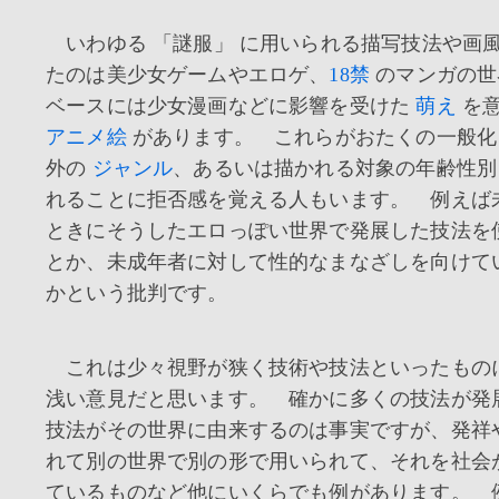
いわゆる 「謎服」 に用いられる描写技法や画
たのは美少女ゲームやエロゲ、
18禁
のマンガの世
ベースには少女漫画などに影響を受けた
萌え
を意
アニメ絵
があります。 これらがおたくの一般化
外の
ジャンル
、あるいは描かれる対象の年齢性別
れることに拒否感を覚える人もいます。 例えば
ときにそうしたエロっぽい世界で発展した技法を
とか、未成年者に対して性的なまなざしを向けて
かという批判です。
これは少々視野が狭く技術や技法といったもの
浅い意見だと思います。 確かに多くの技法が発
技法がその世界に由来するのは事実ですが、発祥
れて別の世界で別の形で用いられて、それを社会
ているものなど他にいくらでも例があります。 