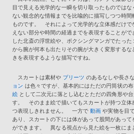
目で見える光学的な一瞬を切り取ったものではな
ない観念的な情報までを比喩的に描写しつつ時間
ものです。 それによって光学的な立体感だけで
えない部分や時間の経過までを表現することがで
した北斎の浮世絵や、ボクシングマンガでたった
から腕が何本も出たりその腕が大きく変形するな
きを表現するような描写ですね。
スカートは素材や
プリーツ
のあるなしや長さ
ョン
は色々ですが、基本的にはただの円筒状の布
絵
として二次元に落とし込むとただの四角形や台
す。 そのまま絵で描いてもスカートが持つ立体
つ表現しきれません。 一方で
動画
や実物を目
あり、スカートの下には体があって股間があって
ができます。 異なる視点から見た絵を一枚にま