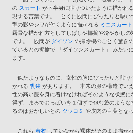
の
スカート
が下半身に貼りついたように描かれ
現する言葉です。 とくに股間にぴったりと吸い
型の影やシワが付くように描かれる
ミニスカート
露骨な描かれ方としてしばしや揶揄や冷やかしの
です。 股間が
ダイソン
の掃除機のごとく驚き
ているとの揶揄で 「ダイソンスカート」 みたい
ます。
似たようなものに、女性の胸にぴったりと貼り
かれる
乳袋
があります。 本来の服の構造でい
性の高い服を身に着けなければそのような状態に
得ず、まるでおっぱいを１個ずつ包む袋のような
るのはおかしいとの
ツッコミ
や皮肉の言葉とな
これら
着衣
していながら裸体がそのまま描か