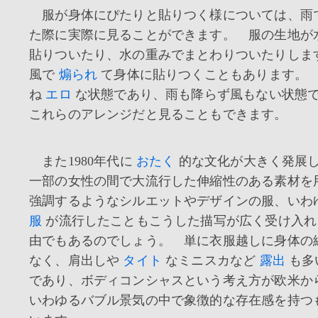
服が身体にぴたりと貼りつく様については、雨
た際に実際に見ることができます。 服の生地が
貼りついたり、水の重みでまとわりついたりしま
風で
煽られ
て身体に貼りつくこともあります。
ね
エロ
な状態であり、雨も降らず風もない状態
これらのアレンジだと見ることもできます。
また1980年代に
おたく
的な文化が大きく発展
一部の女性の間で大流行した伸縮性のある素材を
強調するようなシルエットやデザインの服、いわ
服
が流行したこともこうした描写が広く受け入れ
由でもあるのでしょう。 単に衣服越しに身体の
なく、肩出しや
タイト
なミニスカなど
露出
も多
であり、ボディコンシャスという考え方が欧米か
いわゆるバブル景気の中で象徴的な存在感を持つ