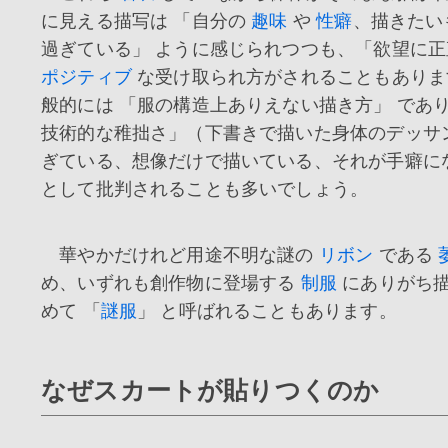
に見える描写は 「自分の
趣味
や
性癖
、描きたい
過ぎている」 ように感じられつつも、「欲望に正
ポジティブ
な受け取られ方がされることもありま
般的には 「服の構造上ありえない描き方」 であ
技術的な稚拙さ」（下書きで描いた身体のデッサ
ぎている、想像だけで描いている、それが手癖に
として批判されることも多いでしょう。
華やかだけれど用途不明な謎の
リボン
である
め、いずれも創作物に登場する
制服
にありがち
めて 「
謎服
」 と呼ばれることもあります。
なぜスカートが貼りつくのか