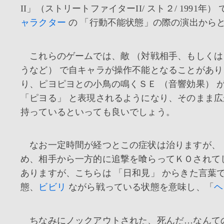
II」（ストリートファイターII/ スト２/ 199
ャラクター
の 「行動不能状態」の際の演出から
これらのゲームでは、敵 （対戦相手、もしくは
うなど） で自キャラが操作不能となることがあ
り、ピヨピヨとの小鳥の鳴くＳＥ （音響効果） 
「ピヨる」 と表現されるようになり、そのまま広
持っているといっても良いでしょう。
なお一定時間が経つとこの症状は治りますが、「
め、相手から一方的に追撃を喰らってＫＯされて
ありますが、こちらは 「日和見」 からきた言葉
態、
ビビリ
ながら戦っている状態を意味し、「
ヘ
ちなみにノックアウトされた、死んだ…なんて