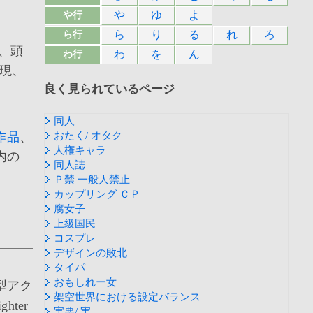
や
ゆ
よ
や行
ら
り
る
れ
ろ
ら行
、頭
わ
を
ん
わ行
現、
良く見られているページ
同人
作品
、
おたく/ オタク
人権キャラ
内の
同人誌
Ｐ禁 一般人禁止
カップリング ＣＰ
腐女子
上級国民
コスプレ
デザインの敗北
タイパ
おもしれー女
型アク
架空世界における設定バランス
hter
害悪/ 害