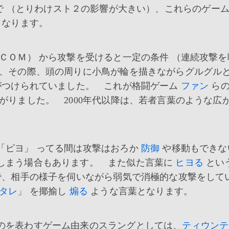
1年） で （とりわけスト２の影響が大きい）、これらのゲー
となります。
ＣＯＭ） から攻撃を受けると一定の条件 （連続攻撃を
り、その際、頭の周りに小鳥が輪を描きながらグルグル
がつけられていました。 これが格闘ゲーム
ファン
らの
がりました。 2000年代以降は、若者言葉のような広
ピヨ」 ってる間は攻撃はおろか
防御
や移動もできな
しまう場合もあります。 また似た言葉に
ヒヨる
とい
で、相手の様子を伺いながら弱気で消極的な攻撃をして
タレ
」 を揶揄し
煽る
ような言葉となります。
のを表わすゲーム由来のスラングとしては、
ティウンテ