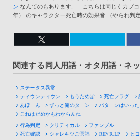
ン
なんてのもあります。 こちらは同じくカプコン
年） のキャラクター死亡時の効果音 （やられ判
関連する同人用語・オタ用語・ネ
ステータス異常
ティウンティウン
もうだめぽ
死亡フラグ
あぼーん
ずっと俺のターン
パターンはいった
これはだめかもわからんね
行為判定
クリティカル
ファンブル
死亡確認
シャレキツご冥福
RIP/ R.I.P.
ヒヨ