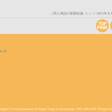
（同人用語の基礎知識/ うっ！/ 2003年８
ついて
ight(C) Circle Paradisearmy & Doujin Yougo no Kisochishiki. 1995-1998-2026. All rights R