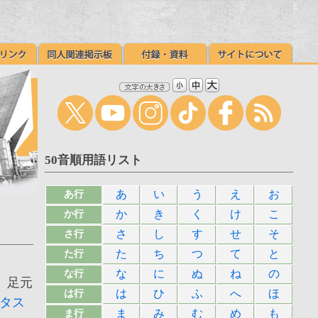
50音順用語リスト
あ
い
う
え
お
あ行
か
き
く
け
こ
か行
さ
し
す
せ
そ
さ行
た
ち
つ
て
と
た行
な
に
ぬ
ね
の
な行
、足元
は
ひ
ふ
へ
ほ
は行
タス
ま
み
む
め
も
ま行