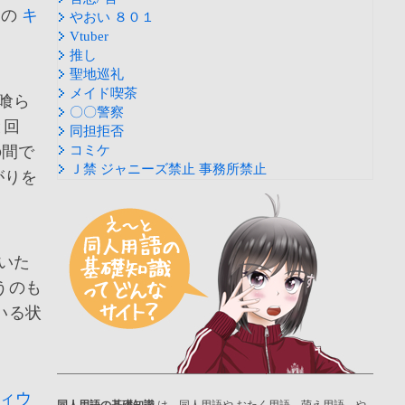
ムの
キ
やおい ８０１
Vtuber
推し
聖地巡礼
メイド喫茶
喰ら
〇〇警察
と回
同担拒否
間で
コミケ
Ｊ禁 ジャニーズ禁止 事務所禁止
がりを
いた
うのも
いる状
ィウ
同人用語の基礎知識
は、同人用語や おたく用語、萌え用語、や