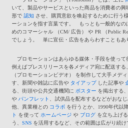
いて、製品やサービスといった商品を消費者の興
形で
認知
させ、購買意欲を喚起するために行う
ーションを指す言葉です。 もっとも一般的なの
めのコマーシャル （CM/ 広告） や PR （Public Rela
でしょう。 単に宣伝・広告をあらわすこともあ
プロモーションはあらゆる媒体・手段を使っ
例えばプレスリリースを各メディア宛に配送する、
（プロモーションビデオ） を制作して大手メデ
す、新聞や雑誌に広告や
タイアップ
した記事や
る、街頭や公共交通機関に
ポスター
を掲出する
や
パンフレット
、試供品を配布するなどがおなじ
他、異業種との
コラボ
を行うとか、1990年代以
ト
を使って
ホームページ
や
ブログ
を立ち上げる
う、
SNS
を活用するなど、その範囲は広がり続け