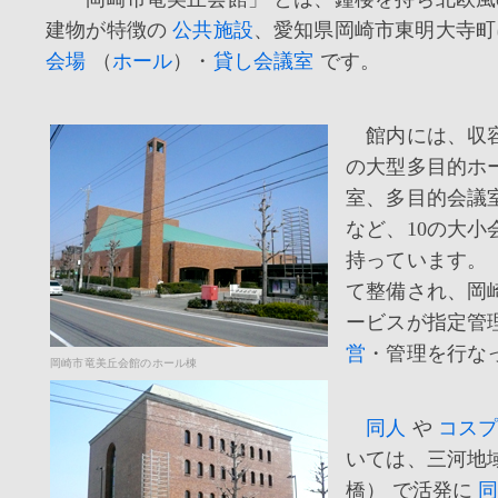
建物が特徴の
公共施設
、愛知県岡崎市東明大寺
会場
（
ホール
）・
貸し会議室
です。
館内には、収容人
の大型多目的ホ
室、多目的会議
など、10の大小
持っています。
て整備され、岡
ービスが指定管
営
・管理を行な
岡崎市竜美丘会館のホール棟
同人
や
コス
いては、三河地
橋） で活発に