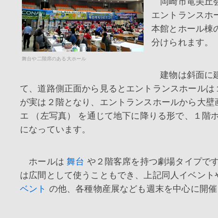
岡崎市竜美丘
エントランスホ
本館とホール棟
分けられます。
舞台や二階席のある大ホール
建物は斜面に
て、道路側正面から見るとエントランスホールは
が実は２階となり、エントランスホールから大壁
エ （左写真） を通じて地下に降りる形で、１階
になっています。
ホールは
舞台
や２階客席を持つ劇場タイプで
は広間として使うこともでき、上記同人イベント
ベント
の他、各種物産展なども週末を中心に開催