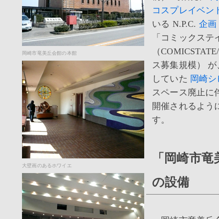
コスプレイベン
いる N.P.C.
企画
「コミックステイ
（COMICSTATE
岡崎市竜美丘会館の本館
ス募集規模） 
していた
岡崎シ
スペース廃止に
開催されるよう
す。
「岡崎市竜
大壁画のあるホワイエ
の設備