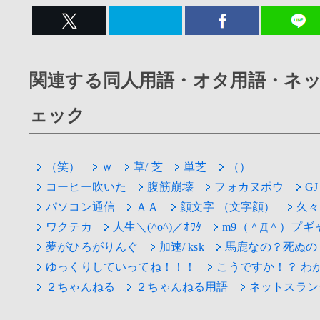
関連する同人用語・オタ用語・ネ
ェック
（笑）
ｗ
草/ 芝
単芝
（）
コーヒー吹いた
腹筋崩壊
フォカヌポウ
GJ
パソコン通信
ＡＡ
顔文字 （文字顔）
久々
ワクテカ
人生＼(^o^)／ｵﾜﾀ
m9（＾Д＾）プギ
夢がひろがりんぐ
加速/ ksk
馬鹿なの？死ぬの
ゆっくりしていってね！！！
こうですか！？ わ
２ちゃんねる
２ちゃんねる用語
ネットスラン