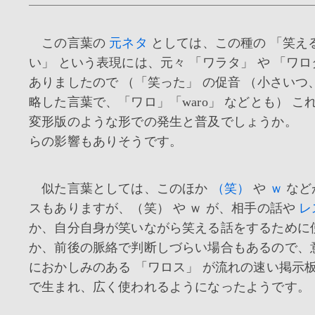
この言葉の
元ネタ
としては、この種の 「笑え
い」 という表現には、元々 「ワラタ」 や 「ワロ
ありましたので （「笑った」 の促音 （小さいつ
略した言葉で、「ワロ」「waro」 などとも） 
変形版のような形での発生と普及でしょうか。 
らの影響もありそうです。
似た言葉としては、このほか
（笑）
や
ｗ
など
スもありますが、（笑） や ｗ が、相手の話や
レ
か、自分自身が笑いながら笑える話をするために
か、前後の脈絡で判断しづらい場合もあるので、
におかしみのある 「ワロス」 が流れの速い掲示板 
で生まれ、広く使われるようになったようです。