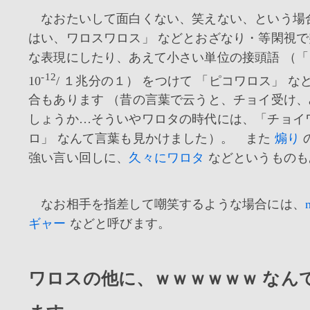
なおたいして面白くない、笑えない、という場
はい、ワロスワロス」 などとおざなり・等閑視
な表現にしたり、あえて小さい単位の接頭語 （「ピコ
-12
10
/ １兆分の１） をつけて 「ピコワロス」 
合もあります （昔の言葉で云うと、チョイ受け
しょうか…そういやワロタの時代には、「チョイ
ロ」 なんて言葉も見かけました）。 また
煽り
強い言い回しに、
久々にワロタ
などというものも
なお相手を指差して嘲笑するような場合には、
ギャー
などと呼びます。
ワロスの他に、ｗｗｗｗｗｗ なん