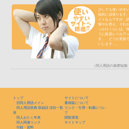
少しでも使いやす
続的に頑張ります
イトなんですが、
報やお答え、それ
っかけくらいは、
うに鋭意レベルア
す。 どうか見捨
いします…。
（同人用語の基礎知識/ う
トップ
サイトについて
旧同人用語メイン
書籍版について
同人用語辞典 収録語 項目一覧
リンク・引用・転載につい
表
て
同人おたく年表
閲覧環境
同人関連リンク
サイトマップ
付録・資料