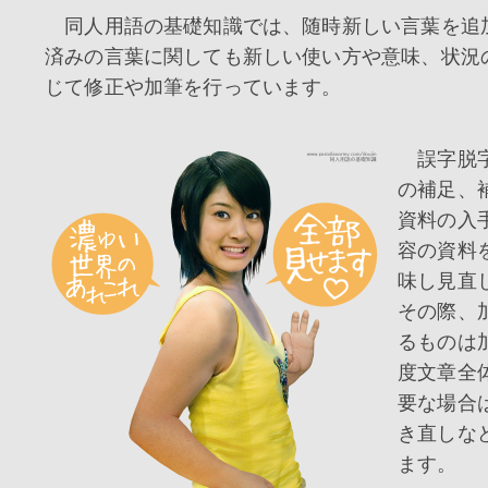
同人用語の基礎知識では、随時新しい言葉を追
済みの言葉に関しても新しい使い方や意味、状況
じて修正や加筆を行っています。
誤字脱字
の補足、
資料の入
容の資料
味し見直
その際、
るものは
度文章全
要な場合
き直しな
ます。