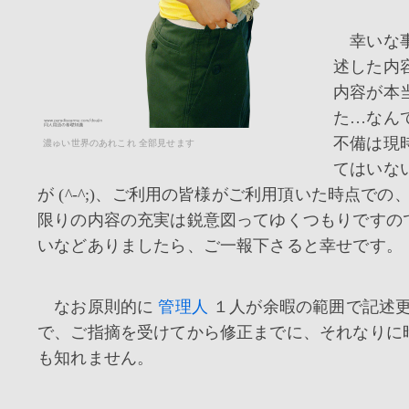
幸いな事
述した内
内容が本
た…なん
不備は現
濃ゅい世界のあれこれ 全部見せます
てはいな
が (^-^;)、
ご利用の皆様がご利用頂いた時点での
限りの内容の充実は鋭意図ってゆくつもりですの
いなどありましたら、ご一報下さると幸せです。
なお原則的に
管理人
１人が余暇の範囲で記述
で、ご指摘を受けてから修正までに、それなりに
も知れません。