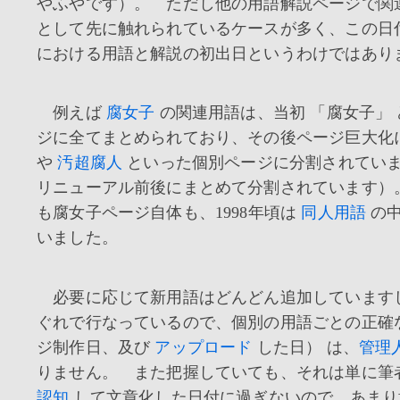
やふやです）。 ただし他の用語解説ページで関
として先に触れられているケースが多く、この日
における用語と解説の初出日というわけではあり
例えば
腐女子
の関連用語は、当初 「腐女子」
ジに全てまとめられており、その後ページ巨大化
や
汚超腐人
といった個別ページに分割されています
リニューアル前後にまとめて分割されています）
も腐女子ページ自体も、1998年頃は
同人用語
の中
いました。
必要に応じて新用語はどんどん追加しています
ぐれで行なっているので、個別の用語ごとの正確
ジ制作日、及び
アップロード
した日） は、
管理
りません。 また把握していても、それは単に筆
認知
して文章化した日付に過ぎないので、あまり