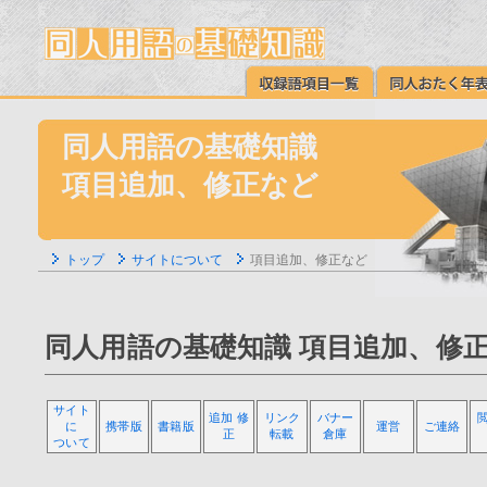
同人用語の基礎知識
項目追加、修正など
トップ
サイトについて
項目追加、修正など
同人用語の基礎知識 項目追加、修
サイト
追加 修
リンク
バナー
に
携帯版
書籍版
運営
ご連絡
正
転載
倉庫
ついて