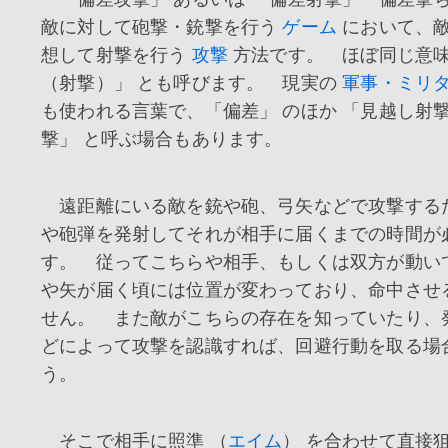
敵に対して砲撃・銃撃を行う
ゲーム
において、
想して射撃を行う
攻撃
方法です。 ほぼ同じ意味
（射撃）」 とも呼びます。 現実の
軍事・ミリ
も使われる言葉で、「偏差」 のほか 「見越し射
撃」 と呼ぶ場合もあります。
遠距離にいる敵を銃や砲、弓矢などで攻撃する
や砲弾を発射してそれが相手に届くまでの時間が
す。 従ってこちらや相手、もしくは双方が動い
や矢が届く頃には位置が変わっており、命中させ
せん。 また敵がこちらの存在を知っていたり、
どによって攻撃を認識すれば、回避行動を取る場
う。
そこで相手に照準 （
エイム
） を合わせて直接