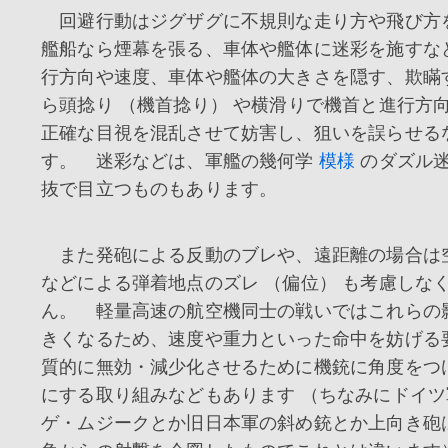
回避行動はジグザグに不規則な走り方や飛び方
艦船なら煙幕を張る、車体や艦体に迷彩を施すな
行方向や速度、車体や艦体の大きさを隠す、欺瞞
ら頭捻り （機首捻り） や横滑りで機首と進行方
正確な目視を混乱させて妨害し、狙いを誤らせる
す。 迷彩などは、軍艦の幾何学
模様
のダズル
抜で目立つものもあります。
また発砲による反動のブレや、遠距離の場合は
などによる弾着地点のズレ （偏位） も考慮しな
ん。 軽量高速の航空機同士の戦いではこれらの
きくなるため、速度や重力といった命中を妨げる
質的に無効・減少化させるために機銃に角度をつ
にする取り組みなどもあります （ちなみにドイ
ゲ・ムジークとか旧日本軍の斜め銃とか上向き砲