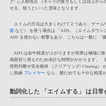
グ/ 三人称視点 （キャラの後方もしくは頭上から
せる、狙うといった意味となります。
エイムの方法は大きくわけて２つあり、ゲーム中
面
など） を使う場合は 「ADS」（エイムダウン
ADS を使わない射撃もあり、こちらは一般に 「
ADS は命中精度が上がりますが視界は極端に
画面切り替えのため余計な時間がかかります。 
情勢判断や安全確保 （クリアリング/ Cleari
し熟練
プレイヤー
なら、腰だめでも十分な精度
動詞化した 「エイムする」 は日常