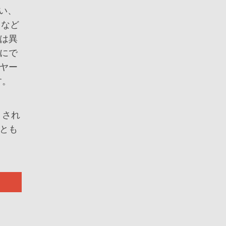
い、
など
は異
にで
ヤー
す。
され
とも