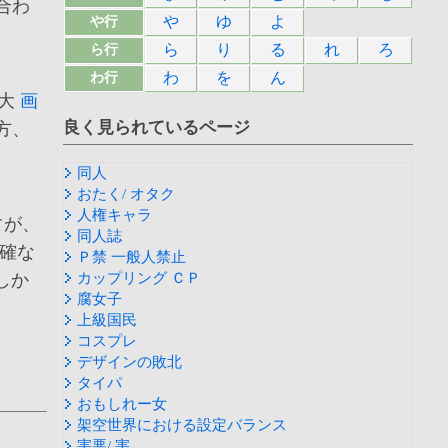
合わ
や
ゆ
よ
や行
ら
り
る
れ
ろ
ら行
わ
を
ん
わ行
拡大
画
良く見られているページ
方、
同人
おたく/ オタク
人権キャラ
すが、
同人誌
確な
Ｐ禁 一般人禁止
しか
カップリング ＣＰ
腐女子
上級国民
コスプレ
デザインの敗北
タイパ
おもしれー女
架空世界における設定バランス
害悪/ 害