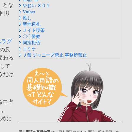
 とな
やおい ８０１
Vtuber
回り
推し
聖地巡礼
メイド喫茶
〇〇警察
ムラグ
同担拒否
の反
コミケ
Ｊ禁 ジャニーズ禁止 事務所禁止
変わる
して
るだけ
命中率
ます。
ために
同人用語の基礎知識
は、同人用語や おたく用語、萌え用語、や