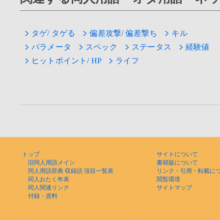
タゲ/ タゲる
偏差攻撃/ 偏差撃ち
キル
パラメータ
スペック
ステータス
経験値
ヒットポイント/ HP
ライフ
トップ
サイトについて
旧同人用語メイン
書籍版について
同人用語辞典 収録語 項目一覧表
リンク・引用・転載に
同人おたく年表
閲覧環境
同人関連リンク
サイトマップ
付録・資料