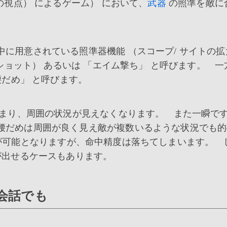
の視点） によるゲーム） において、
武器
の照準を敵に
に用意されている照準器機能 （スコープ/ サイトの
ショット） あるいは 「エイム撃ち」 と呼びます。 一
腰だめ」 と呼びます。
狭まり、周囲の状況が見えなくなります。 また一瞬で
腰だめは周囲が良く見え敵が複数いるような状況でも的
ng） が可能となりますが、命中精度は落ちてしまいます。 
が出せるケースもあります。
会話でも