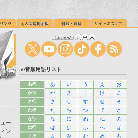
50音順用語リスト
あ
い
う
え
お
あ行
か
き
く
け
こ
か行
さ
し
す
せ
そ
さ行
た
ち
つ
て
と
た行
な
に
ぬ
ね
の
な行
シュー
は
ひ
ふ
へ
ほ
は行
ティン
ま
み
む
め
も
ま行