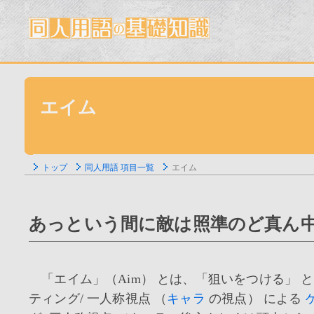
エイム
トップ
同人用語 項目一覧
エイム
あっという間に敵は照準のど真ん中
「エイム」（Aim） とは、「狙いをつける」 
ティング/ 一人称視点 （
キャラ
の視点） による