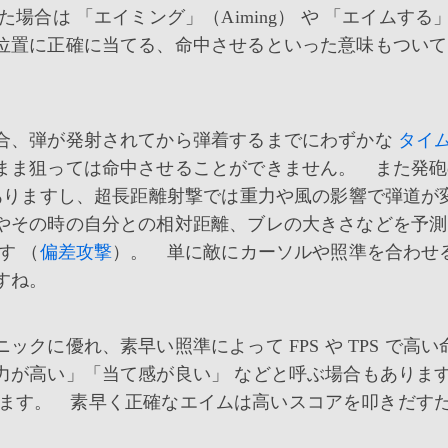
合は 「エイミング」（Aiming） や 「エイムする」
位置に正確に当てる、命中させるといった意味もついて
合、弾が発射されてから弾着するまでにわずかな
タイ
まま狙っては命中させることができません。 また発砲
ありますし、超長距離射撃では重力や風の影響で弾道が
やその時の自分との相対距離、ブレの大きさなどを予測
す （
偏差攻撃
）。 単に敵にカーソルや照準を合わせ
すね。
に優れ、素早い照準によって FPS や TPS で高い
力が高い」「当て感が良い」 などと呼ぶ場合もあり
言われます。 素早く正確なエイムは高いスコアを叩きだす