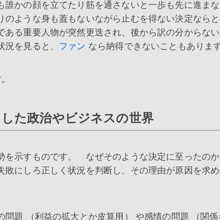
も誰かの顔を立てたり筋を通さないと一歩も先に進まな
りのような身も蓋もないながら止むを得ない決定ならと
である重要人物が突然更迭され、後から訳の分からない
状況を見ると、
ファン
なら納得できないこともありま
す。
ロした政治やビジネスの世界
勢を示すものです。 なぜそのような決定に至ったのか
失敗にしろ正しく状況を判断し、その理由が原因を求め
問題 （利益の拡大とか皮算用） や感情の問題 （関係