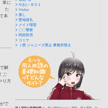
 単に
やおい ８０１
。 た
Vtuber
推し
て本
聖地巡礼
メイド喫茶
〇〇警察
同担拒否
コミケ
Ｊ禁 ジャニーズ禁止 事務所禁止
で解
イご
やり方
がで
同人用語の基礎知識
は、同人用語や おたく用語、萌え用語、や