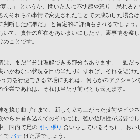
唇寒し」 というか、聞いた人に不快感や怒り、呆れると
ろんそれらの事情で変更されたことで大成功した場合は
に判断した結果だ」 と肯定的に評価もされるでしょう
おいて、責任の所在をあいまいにしたり、裏事情を察し
けのことです。
情は、まだ半分は理解できる部分もあります。 誰だっ
失いかねない状況を目の当たりにすれば、それを避けた
いう力を行使できる立場にあれば、何らかのアクション
の企業であれば、それは当たり前だとも云えます。
律を捻じ曲げてまで、新しく立ち上がった技術やビジネ
政やらを巻き込んでのそれには、強い透明性が必要でし
中、国内で足の
引っ張り
合いをしているうちに、おい
れで
バカ
げた話でしょう。