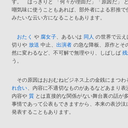
す。 はっきりと 「何々が理由だ」「原因だ」 
嘲気味に使うこともあれば、部外者による邪推で
みたいな云い方になることもあります。
おたく
や
腐女子
、あるいは
同人
の世界で云え
切りや
放送
中止、
出演者
の急な降板、原作とそ
然に変わるなど、不可解で無理やり、しばしば
残
う。
その原因はおおむねビジネス上の金銭にまつわ
れ合い
、内容に不適切なものがあるなどあまり表
内容や
質
とは直接的な関係がない舞台裏の話が
事情であって公表もできますから、本来の表沙汰
発表することもあります。