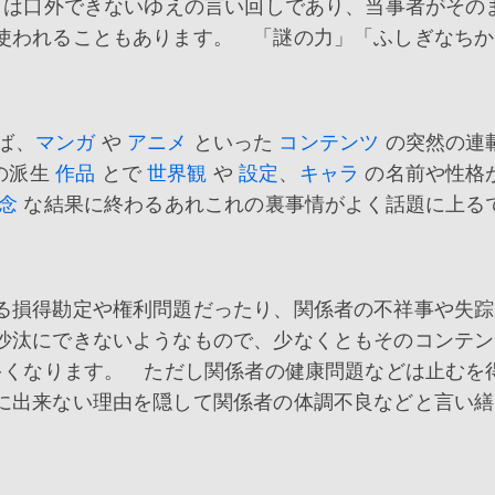
とは口外できないゆえの言い回しであり、当事者がその
使われることもあります。 「謎の力」「ふしぎなちか
ば、
マンガ
や
アニメ
といった
コンテンツ
の突然の連
の派生
作品
とで
世界観
や
設定
、
キャラ
の名前や性格
念
な結果に終わるあれこれの裏事情がよく話題に上る
る損得勘定や権利問題だったり、関係者の不祥事や失踪
沙汰にできないようなもので、少なくともそのコンテン
多くなります。 ただし関係者の健康問題などは止むを
に出来ない理由を隠して関係者の体調不良などと言い繕