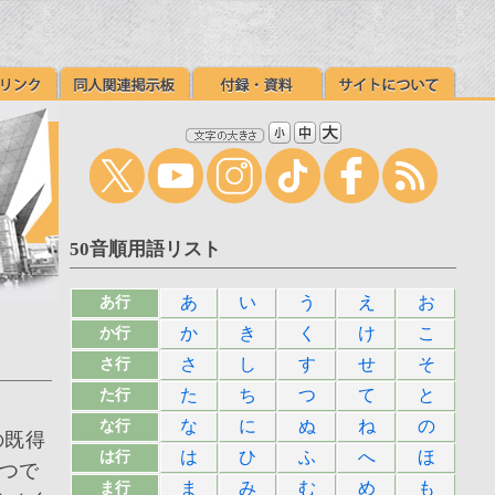
50音順用語リスト
あ
い
う
え
お
あ行
か
き
く
け
こ
か行
さ
し
す
せ
そ
さ行
た
ち
つ
て
と
た行
な
に
ぬ
ね
の
な行
の既得
は
ひ
ふ
へ
ほ
は行
つで
ま
み
む
め
も
ま行