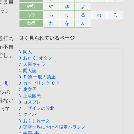
まま自
や
ゆ
よ
や行
ら」
ら
り
る
れ
ろ
ら行
わ
を
ん
わ行
良く見られているページ
載打ち
が不自
同人
でしょ
おたく/ オタク
人権キャラ
同人誌
Ｐ禁 一般人禁止
、
馴
カップリング ＣＰ
腐女子
ツの
上級国民
得ない
コスプレ
って
デザインの敗北
タイパ
おもしれー女
架空世界における設定バランス
害悪/ 害