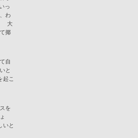
いっ
、わ
。 大
て揶
て自
いと
を起こ
スを
ょ
しいと