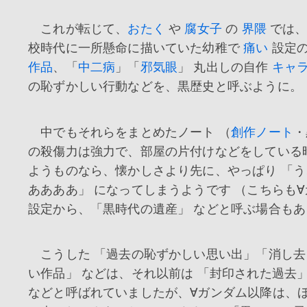
これが転じて、
おたく
や
腐女子
の
界隈
では、
校時代に一所懸命に描いていた幼稚で
痛い
設定
作品
、「
中二病
」「
邪気眼
」 丸出しの自作
キャ
の恥ずかしい行動などを、黒歴史と呼ぶように。
中でもそれらをまとめたノート （
創作ノート
・
の殺傷力は強力で、部屋の片付けなどをしている
ようものなら、懐かしさより先に、やっぱり 「
ああああ」 になってしまうようです （こちらも
設定から、「黒時代の遺産」 などと呼ぶ場合も
こうした 「過去の恥ずかしい思い出」「消し去
い作品」 などは、それ以前は 「封印された過去
などと呼ばれていましたが、∀ガンダム以降は、ほ