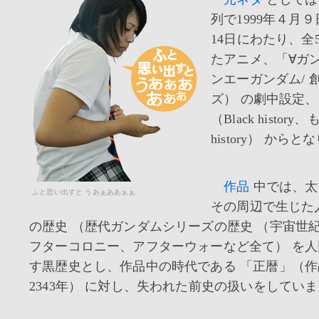
列で1999年４月９
14日にわたり、全
たアニメ、「∀ガ
ンエーガンダム/ 
ズ） の劇中設定
（Black history
history） から
作品
中では、太
ふと思い出すと うあぁああぁぁ
その周辺で生じた
の歴史 （歴代ガンダムシリーズの歴史 （宇宙世
フターコロニー、アフターウォーなど全て） を
す黒歴史とし、作品中の時代である 「正暦」（作
2343年） に対し、失われた前史の扱いをしてい