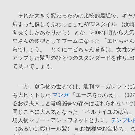
それが大きく変わったのは比較的最近で、ギャ
広まった優しくふわっとしたAYUスタイル （浜
を長くしたあたりから） とか、2006年頃から人
里さんの髪型としてブームになった 「エビちゃん
らでしょう。 とくにエビちゃん巻きは、女性の
アップした髪型のひとつのスタンダードを作り上
て良いでしょう。
一方、創作物の世界では、週刊マーガレットに
も大ヒットした
マンガ
「エースをねらえ!」（197
るお蝶夫人こと竜崎麗香の存在は忘れられないで
同じころに大人気となった 「ベルサイユのばら」（
場人物マリー・アントワネットと共に、
テンプレ
（あるいは縦ロール髪） ≒ お嬢様やお金持ち」 