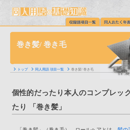
巻き髪/ 巻き毛
トップ
同人用語 項目一覧
巻き髪/ 巻き毛
個性的だったり本人のコンプレッ
たり 「巻き髪」
「巻き髪」（巻き毛）、ロールヘアとは、
髪の