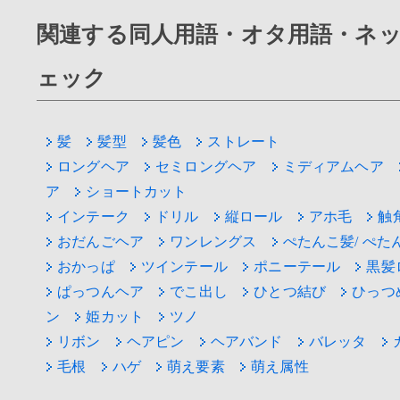
関連する同人用語・オタ用語・ネ
ェック
髪
髪型
髪色
ストレート
ロングヘア
セミロングヘア
ミディアムヘア
ア
ショートカット
インテーク
ドリル
縦ロール
アホ毛
触
おだんごヘア
ワンレングス
ぺたんこ髪/ ぺた
おかっぱ
ツインテール
ポニーテール
黒髪
ぱっつんヘア
でこ出し
ひとつ結び
ひっつ
ン
姫カット
ツノ
リボン
ヘアピン
ヘアバンド
バレッタ
毛根
ハゲ
萌え要素
萌え属性