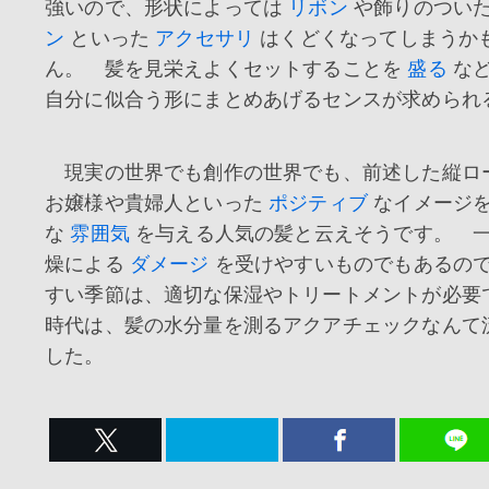
強いので、形状によっては
リボン
や飾りのつい
ン
といった
アクセサリ
はくどくなってしまうか
ん。 髪を見栄えよくセットすることを
盛る
など
自分に似合う形にまとめあげるセンスが求められ
現実の世界でも創作の世界でも、前述した縦ロ
お嬢様や貴婦人といった
ポジティブ
なイメージ
な
雰囲気
を与える人気の髪と云えそうです。 
燥による
ダメージ
を受けやすいものでもあるの
すい季節は、適切な保湿やトリートメントが必
時代は、髪の水分量を測るアクアチェックなんて
した。