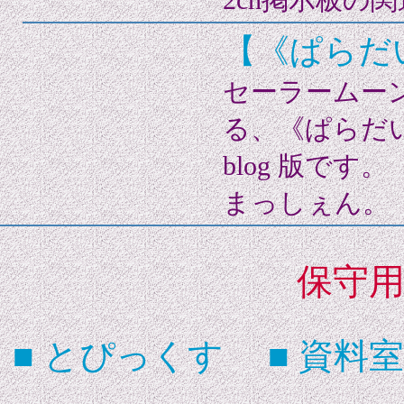
【《ぱらだい
セーラームー
る、《ぱらだ
blog 版です
まっしぇん。
保守
■ とぴっくす
■ 資料