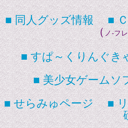
■ 同人グッズ情報
■ 
（
ノ-フレ
■ すぱ～くりんぐき
■ 美少女ゲーム
■ せらみゅページ
■ 