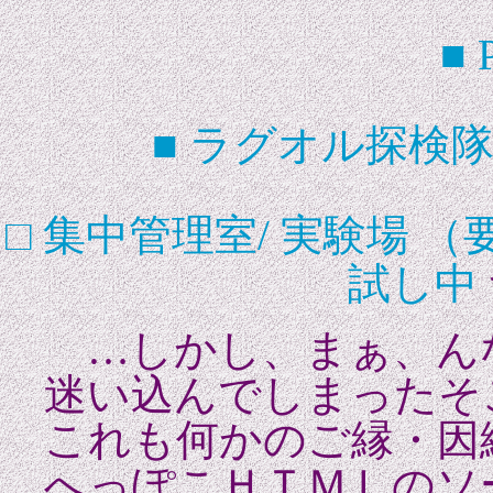
■ 
■ ラグオル探検
□ 集中管理室/ 実験場 
試し中
…しかし、まぁ、ん
迷い込んでしまったそ
これも何かのご縁・
へっぽこＨＴＭＬのソ