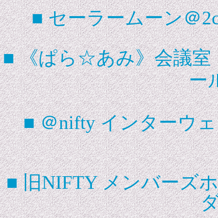
■ セーラームーン＠2
■ 《ぱら☆あみ》会議室 
ー
■ ＠nifty インターウ
■ 旧NIFTY メンバー