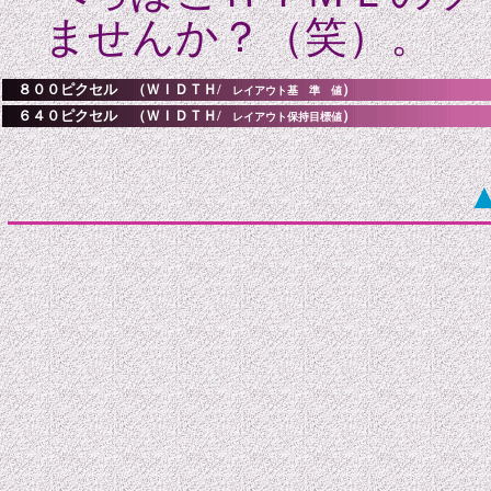
ませんか？（笑）。
８００ピクセル （ＷＩＤＴＨ/
）
レイアウト基 準 値
６４０ピクセル （ＷＩＤＴＨ/
）
レイアウト保持目標値