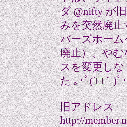
ダ @nifty
みを突然廃止
バーズホームペー
廃止）、やむ
スを変更しな
た ｡･ﾟ(´□｀)ﾟ･
旧アドレス
http://member.n