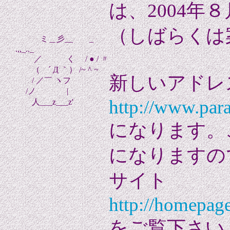
は、2004年
（しばらくは
ミ＿彡__ _
.,,_.._
／ く / ● / 〃
（ ´ Д ｀） /~ ^ ~
新しいアドレ
/ ／￣ ヽフ
/ノ |
http://www.par
人___z___z'
になります。
になりますの
サイト
http://homepage
をご覧下さい