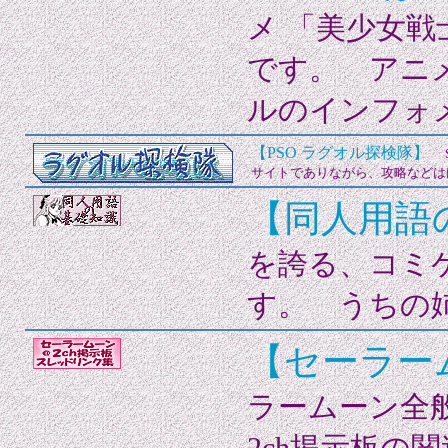
メ 「美少女戦
です。 アニ
ルのインフォ
【PSO ラグオル探検隊】
S
サイトでありながら、攻略などは
【同人用語
を誇る、コミ
す。 うちの
【セーラー
ラームーン全
2ch掲示板の