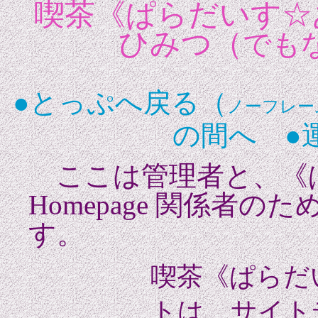
喫茶《ぱらだいす☆
ひみつ（
でも
●とっぷへ戻る（
ノーフレー
の間へ
●
ここは管理者と、《
Homepage 関係者
す。
喫茶《ぱらだ
トは、サイト