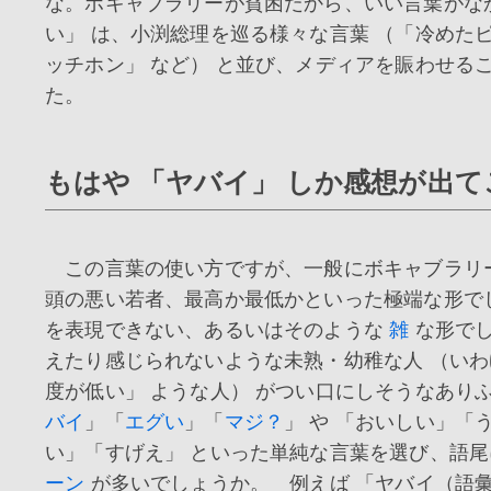
な。ボキャブラリーが貧困だから、いい言葉がな
い」 は、小渕総理を巡る様々な言葉 （「冷めたピ
ッチホン」 など） と並び、メディアを賑わせる
た。
もはや 「ヤバイ」 しか感想が出
この言葉の使い方ですが、一般にボキャブラリ
頭の悪い若者、最高か最低かといった極端な形で
を表現できない、あるいはそのような
雑
な形でし
えたり感じられないような未熟・幼稚な人 （いわ
度が低い」 ような人） がつい口にしそうなあり
バイ
」「
エグい
」「
マジ？
」 や 「おいしい」「
い」「すげえ」 といった単純な言葉を選び、語
ーン
が多いでしょうか。 例えば 「ヤバイ（語彙