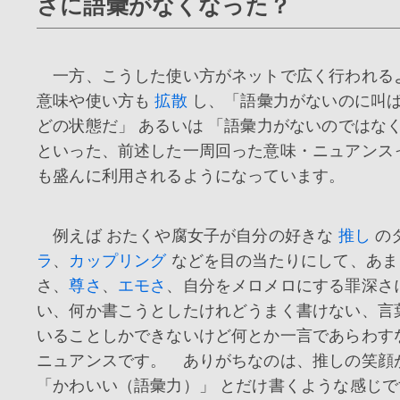
さに語彙がなくなった？
一方、こうした使い方がネットで広く行われる
意味や使い方も
拡散
し、「語彙力がないのに叫
どの状態だ」 あるいは 「語彙力がないのではな
といった、前述した一周回った意味・ニュアンス
も盛んに利用されるようになっています。
例えば おたくや腐女子が自分の好きな
推し
の
ラ
、
カップリング
などを目の当たりにして、あま
さ、
尊さ
、
エモさ
、自分をメロメロにする罪深さ
い、何か書こうとしたけれどうまく書けない、言
いることしかできないけど何とか一言であらわす
ニュアンスです。 ありがちなのは、推しの笑顔
「かわいい（語彙力）」 とだけ書くような感じで