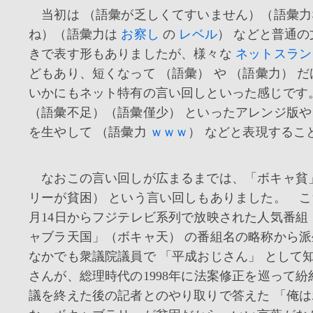
当初は （語彙が乏しくてすいません）（語彙力
ね）（語彙力は
お察し
の
レベル
） などと普通
きで表す形もありましたが、様々な
ネットスラン
どもあり、短くなって （語彙） や （語彙力） 
いかにもネット特有の言い回しといった感じです
（語彙不足）（語彙僅少） といったアレンジ版
を生やして （語彙力
ｗｗｗ
） などと表現するこ
なおこの言い回しが広まるまでは、「ボキャ貧
リーが貧困） という言い回しもありました。 こちら
月14日からフジテレビ系列で放映された人気番組
ャブラ天国」（ボキャ天） の番組名の略称から
なかでも衆議院議員で 「平成おじさん」 として
さんが、総理時代の1998年に法案修正を巡って
議を終えた後の記者とのやり取りで答えた 「俺