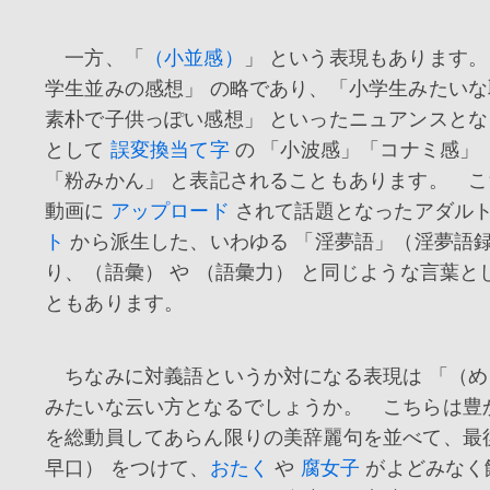
一方、「
（小並感）
」 という表現もあります。
学生並みの感想」 の略であり、「小学生みたい
素朴で子供っぽい感想」 といったニュアンスと
として
誤変換当て字
の 「小波感」「コナミ感」「
「粉みかん」 と表記されることもあります。 
動画に
アップロード
されて話題となったアダル
ト
から派生した、いわゆる 「淫夢語」（淫夢語録
り、（語彙） や （語彙力） と同じような言葉と
ともあります。
ちなみに対義語というか対になる表現は 「（め
みたいな云い方となるでしょうか。 こちらは豊
を総動員してあらん限りの美辞麗句を並べて、最
早口） をつけて、
おたく
や
腐女子
がよどみなく