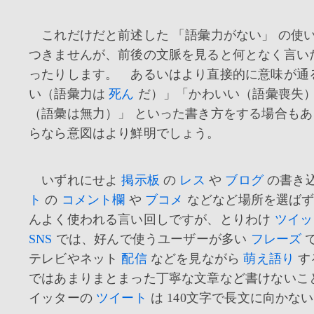
これだけだと前述した 「語彙力がない」 の使
つきませんが、前後の文脈を見ると何となく言い
ったりします。 あるいはより直接的に意味が通
い（語彙力は
死ん
だ）」「かわいい（語彙喪失
（語彙は無力）」 といった書き方をする場合も
らなら意図はより鮮明でしょう。
いずれにせよ
掲示板
の
レス
や
ブログ
の書き
ト
の
コメント欄
や
ブコメ
などなど場所を選ばず
んよく使われる言い回しですが、とりわけ
ツイッ
SNS
では、好んで使うユーザーが多い
フレーズ
テレビやネット
配信
などを見ながら
萌え語り
す
ではあまりまとまった丁寧な文章など書けないこ
イッターの
ツイート
は 140文字で長文に向かな