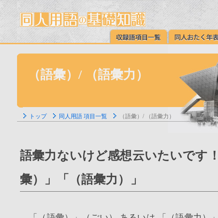
（語彙）/ （語彙力）
トップ
同人用語 項目一覧
（語彙）/ （語彙力）
語彙力ないけど感想云いたいです！
彙）」「（語彙力）」
「（語彙）」（ごい） あるいは 「（語彙力）」