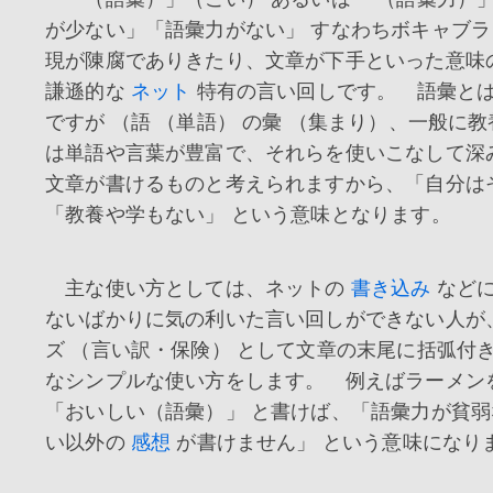
が少ない」「語彙力がない」 すなわちボキャブ
現が陳腐でありきたり、文章が下手といった意味
謙遜的な
ネット
特有の言い回しです。 語彙と
ですが （語 （単語） の彙 （集まり）、一般に
は単語や言葉が豊富で、それらを使いこなして深
文章が書けるものと考えられますから、「自分は
「教養や学もない」 という意味となります。
主な使い方としては、ネットの
書き込み
などに
ないばかりに気の利いた言い回しができない人が
ズ （言い訳・保険） として文章の末尾に括弧付
なシンプルな使い方をします。 例えばラーメン
「おいしい（語彙）」 と書けば、「語彙力が貧
い以外の
感想
が書けません」 という意味になり