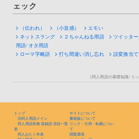
ェック
（伝われ）
（小並感）
エモい
ネットスラング
２ちゃんねる用語
ツイッター
用語/ オタ用語
ローマ字略語
打ち間違い消し忘れ
誤変換当て
（同人用語の基礎知識/ うっ！/
トップ
サイトについて
旧同人用語メイン
書籍版について
同人用語辞典 収録語 項目一覧
リンク・引用・転載につい
表
て
同人おたく年表
閲覧環境