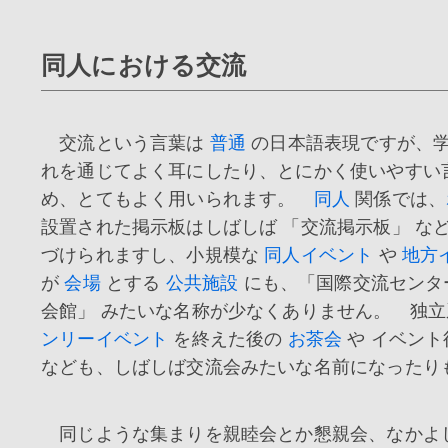
同人における交流
交流という言葉は
普通
の日本語表現ですが、
れを通じてよく耳にしたり、とにかく使いやすい
め、とてもよく用いられます。
同人
関係では、
設置された掲示板はしばしば 「交流掲示板」 な
づけられますし、小規模な
同人イベント
や
地方
が
会場
とする
公共施設
にも、「国際交流センタ
会館」 みたいな名称が少なくありません。 独
ンリーイベント
を終えた後の
お茶会
や イベン
なども、しばしば交流会みたいな名前になったり
同じような集まりを親睦会とか懇親会、なかよ