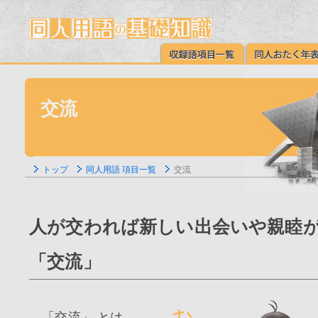
交流
トップ
同人用語 項目一覧
交流
人が交われば新しい出会いや親睦
「交流」
「交流」 とは、