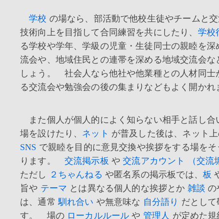
学校
の場なら、部活動で他校生徒やチームと交
技術向上を目指して合同練習を共にしたり、
学校
る学校や学年、学級の児童・生徒同士の親睦を深
流会や、地域住民との連帯を深める地域交流会な
しょう。 社会人なら他社や他業種との人材同士
る交流会や勉強会の後の集まりなどもよく開かれ
また個人が個人的によく知らない相手と話し合
場を設けたり、
ネット
が普及した後は、ネット
SNS
で親睦を目的に意見交換や挨拶をする場をそ
ります。
交流掲示板
や
交流アカウント （交流
ただし
２ちゃんねる
や匿名系の掲示板では、
板
旨や
テーマ
とは異なる個人的な挨拶とか
雑談
の
は、通常
馴れ合い
や無意味な
自分語り
だとして
す。 場の
ローカルルール
や
管理人
が定めた規