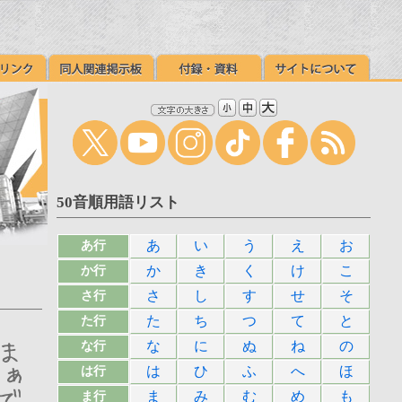
50音順用語リスト
あ
い
う
え
お
あ行
か
き
く
け
こ
か行
さ
し
す
せ
そ
さ行
た
ち
つ
て
と
た行
な
に
ぬ
ね
の
な行
は
ひ
ふ
へ
ほ
は行
ま
み
む
め
も
ま行