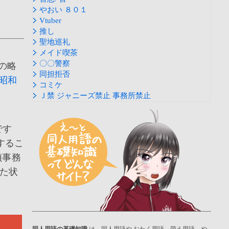
やおい ８０１
Vtuber
推し
聖地巡礼
メイド喫茶
〇〇警察
の略
同担拒否
昭和
コミケ
Ｊ禁 ジャニーズ禁止 事務所禁止
です
するこ
偵事務
た状
同人用語の基礎知識
は、同人用語や おたく用語、萌え用語、や