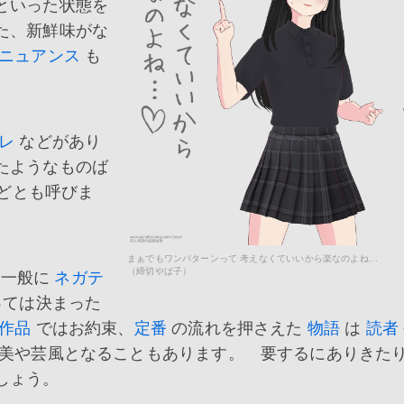
といった状態を
た、新鮮味がな
ニュアンス
も
レ
などがあり
たようなものば
どとも呼びま
まぁでもワンパターンって 考えなくていいから楽なのよね…
（締切やば子）
は一般に
ネガテ
ては決まった
作品
ではお約束、
定番
の流れを押さえた
物語
は
読者
美や芸風となることもあります。 要するにありきた
しょう。