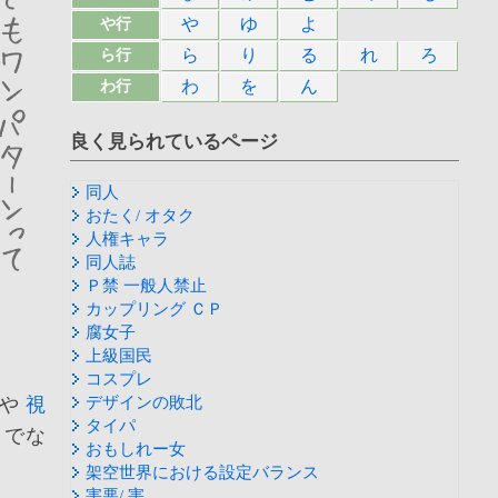
や
ゆ
よ
や行
ら
り
る
れ
ろ
ら行
わ
を
ん
わ行
良く見られているページ
同人
おたく/ オタク
人権キャラ
同人誌
Ｐ禁 一般人禁止
カップリング ＣＰ
腐女子
上級国民
コスプレ
や
視
デザインの敗北
タイパ
りでな
おもしれー女
架空世界における設定バランス
害悪/ 害