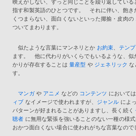
映えがしない、ずっと同じことを繰り返している
指す和製英語のひとつです。 それに伴い、飽き
くつまらない、面白くないといった揶揄・皮肉の
ついてまわります。
似たような言葉にマンネリとか
お約束
、
テンプ
ます。 他に代わりがいくらでもいるような、似
かりが存在することは
量産型
や
ジェネリック
な
す。
マンガ
や
アニメ
などの
コンテンツ
において
ィブ
なイメージで使われますが、
ジャンル
によっ
パターンが好まれることがありますし、長く続く
聴者
に無用な緊張を強いることのない一種の様式
おかつ面白くない場合に使われがちな言葉なので