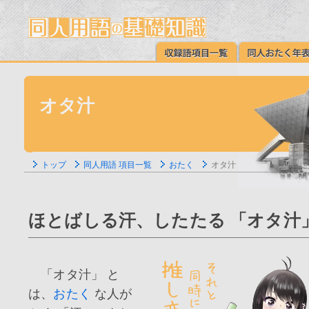
オタ汁
トップ
同人用語 項目一覧
おたく
オタ汁
ほとばしる汗、したたる 「オタ汁
「オタ汁」 と
は、
おたく
な人が