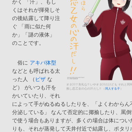
かく 「汗」、もし
くはそれが揮発しそ
の後結露して降り注
ぐ 「雨に似た何
か」「謎の液体」
のことです。
俗に
アキバ体型
などとも呼ばれる太
った人 （
ピザ
な
オタ汁!? 失礼な!! いやオタ汁だけども それと同
ど） がいつも汗を
推し恋乙女の心の汗だし!! （
同人する子
）
かいていたり、それ
によって手がぬるぬるしたりを、「よくわからん
分泌している」 なんて否定的に揶揄したり、罵
で使う場合もありますが、多くの場合は体につい
りも、それが蒸発して天井付近で結露し、ポタリ