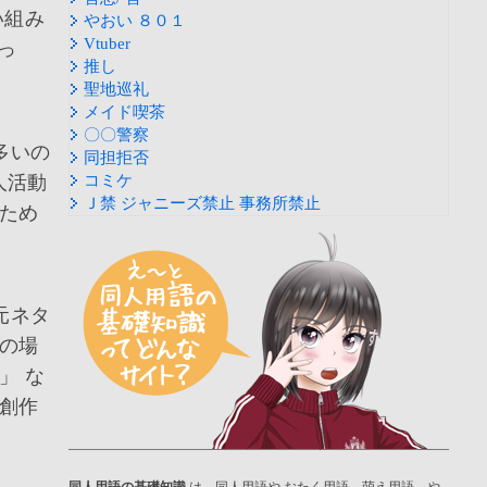
い組み
やおい ８０１
Vtuber
っ
推し
聖地巡礼
メイド喫茶
〇〇警察
多いの
同担拒否
人活動
コミケ
Ｊ禁 ジャニーズ禁止 事務所禁止
ため
元ネタ
の場
」 な
創作
同人用語の基礎知識
は、同人用語や おたく用語、萌え用語、や