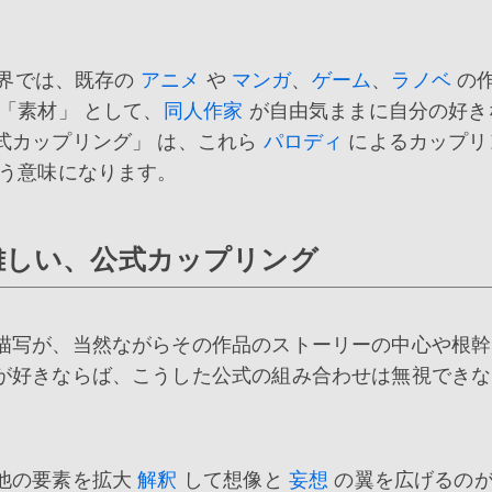
界では、既存の
アニメ
や
マンガ
、
ゲーム
、
ラノベ
の
「素材」 として、
同人作家
が自由気ままに自分の好き
式カップリング」 は、これら
パロディ
によるカップリ
いう意味になります。
難しい、公式カップリング
描写が、当然ながらその作品のストーリーの中心や根幹
が好きならば、こうした公式の組み合わせは無視できな
他の要素を拡大
解釈
して想像と
妄想
の翼を広げるの