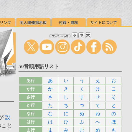
50音順用語リスト
あ
い
う
え
お
あ行
か
き
く
け
こ
か行
さ
し
す
せ
そ
さ行
た
ち
つ
て
と
た行
な
に
ぬ
ね
の
な行
が
設
は
ひ
ふ
へ
ほ
は行
のこと
ま
み
む
め
も
ま行