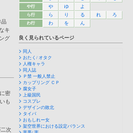
や
ゆ
よ
や行
ら
り
る
れ
ろ
ら行
作品
わ
を
ん
わ行
なキ
良く見られているページ
ング
同人
おたく/ オタク
人権キャラ
同人誌
Ｐ禁 一般人禁止
カップリング ＣＰ
腐女子
に密
上級国民
いも
コスプレ
デザインの敗北
タイパ
おもしれー女
架空世界における設定バランス
が二次
害悪/ 害