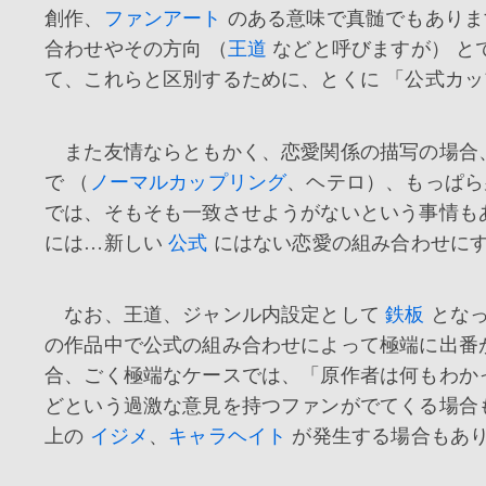
創作、
ファンアート
のある意味で真髄でもありま
合わせやその方向 （
王道
などと呼びますが） と
て、これらと区別するために、とくに 「公式カッ
また友情ならともかく、恋愛関係の描写の場合
で （
ノーマルカップリング
、ヘテロ）、もっぱ
では、そもそも一致させようがないという事情も
には…新しい
公式
にはない恋愛の組み合わせに
なお、王道、ジャンル内設定として
鉄板
となっ
の作品中で公式の組み合わせによって極端に出番
合、ごく極端なケースでは、「原作者は何もわか
どという過激な意見を持つファンがでてくる場合
上の
イジメ
、
キャラヘイト
が発生する場合もあ