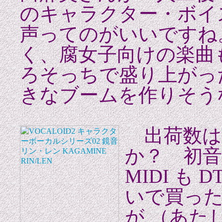
のキャラクター・ボイ
声ってのがいいですね
く、腐女子向けの楽曲
ろそっちで盛り上がっ
きなブームを作りそう
出荷数は
か？ 初
MIDI も
いで買っ
が （あた