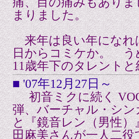
痛、目の痛みもありま
まりました。
来年は良い年になれ
日からコミケか。 う
11歳年下のタレントと
■ '07年12月27日～
初音ミクに続く VOC
弾、バーチャル・シン
と『鏡音レン（男性）』
田麻美さんが一人二役