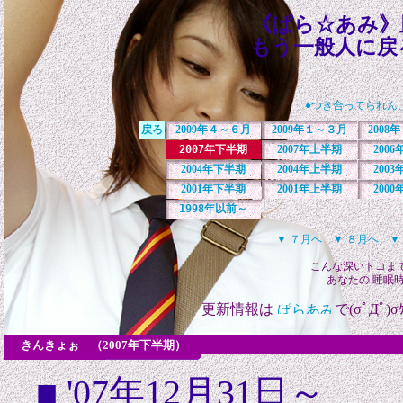
《ぱら☆あみ》
もう一般人に戻
●つき合ってられん
戻ろ
2009年４～６月
2009年１～３月
2008
2007年下半期
2007年上半期
200
2004年下半期
2004年上半期
200
2001年下半期
2001年上半期
200
1998年以前～
▼ ７月へ
▼ ８月へ
▼
こんな深いトコま
あなたの 睡眠
更新情報は
で(σﾟДﾟ)σｹ
きんきょぉ （2007年下半期）
■ '07年12月31日～