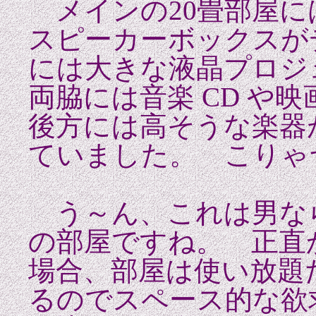
メインの20畳部屋に
スピーカーボックスが
には大きな液晶プロ
両脇には音楽 CD や映
後方には高そうな楽器
ていました。 こりゃ
う～ん、これは男な
の部屋ですね。 正直
場合、部屋は使い放題
るのでスペース的な欲