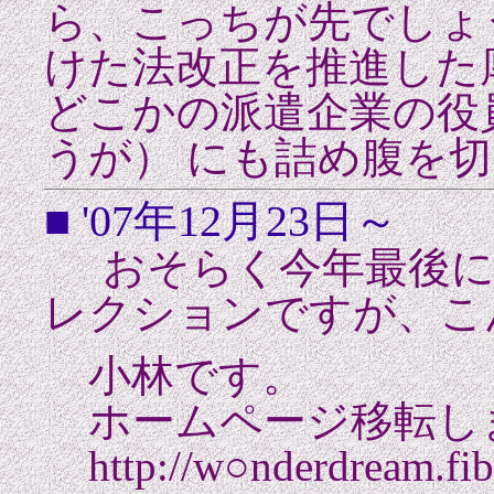
ら、こっちが先でしょ
けた法改正を推進した
どこかの派遣企業の役
うが） にも詰め腹を
■ '07年12月23日～
おそらく今年最後に
レクションですが、こ
小林です。
ホームページ移転し
http://w○nderdream.fib