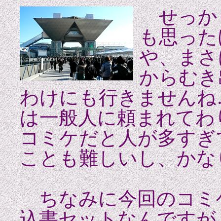
せっか
も思った
や、まさ
からむき
わけにも行きません
ね…
は一般人に頼まれてわ
コミケだと人が多すぎ
ことも難しいし、かな
ちなみに今回のコミ
込書セットなんです
が 