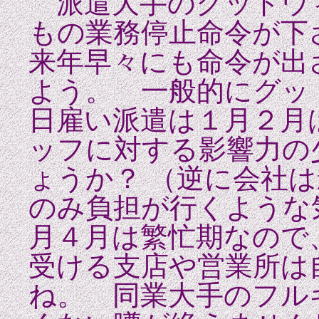
派遣大手のグッドウ
もの業務停止命令が下
来年早々にも命令が出
よう。 一般的にグッ
日雇い派遣は１月２月
ッフに対する影響力の
ょうか？ （逆に会社
のみ負担が行くような
月４月は繁忙期なので
受ける支店や営業所は
ね。 同業大手のフル