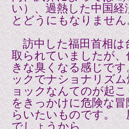
い）、過熱した中国経
とどうにもなりません
訪中した福田首相は
取られていましたが、
きな臭くなる感じです
ックでナショナリズム
ョックなんてのが起こ
をきっかけに危険な冒
らいたいものです。 
でしょうから。