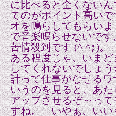
に比べると全くないん
てのがポイント高いで
オを鳴らしてもらいま
で音楽鳴らせないです
;
苦情殺到で
す (^-^
)。
ある程度じゃ、いまど
してくれないでしょう
計って仕事がなせるワ
いうのを見ると、あた
アップさせるぞ～って
すね。 いやぁ、いい