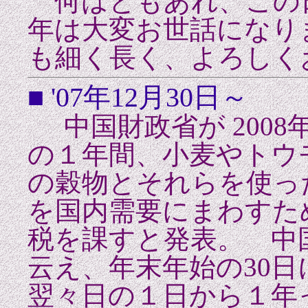
何はともあれ、この
年は大変お世話になり
も細く長く、よろしく
■ '07年12月30日～
中国財政省が 2008
の１年間、小麦やトウ
の穀物とそれらを使っ
を国内需要にまわすた
税を課すと発表。 中
云え、年末年始の30
翌々日の１日から１年