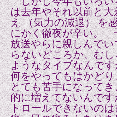
しかし今年もいろい
は去年やそれ以前と大
え （気力の減退） 
にかく徹夜が辛い。 
放送やらに親しんでい
らないどころか、むし
ようなタイプなんです
何をやってもはかどり
とても苦手になってき
的に増えてないんです
トロールできないのは