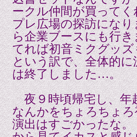
ークル仲間が買ってく
プレ広場の探訪になり
ら企業ブースにも行き
てれば初音ミクグッ
という訳で、全体的に濃
は終了しました…。
夜９時頃帰宅し、年
なんかをちょろちょろ視
演出はすごかったな。
から見てイカスと感じ