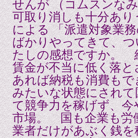
せんが （コムスンな
可取り消しも十分あり
による 「派遣対象業務
ばかりやってきて、つ
たしの感想ですか。 結
賃金が不当に低く落と
あれば納税も消費もで
みたいな状態にされて
て競争力を稼げず、今
市場。 国も企業も労
業者だけがあぶく銭を