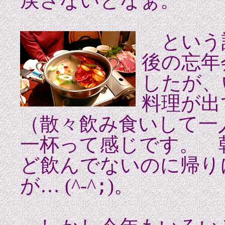
戻さないとなぁ。
という
後の忘年
したが、
料理が出
（散々飲み食いして一
一杯って感じです。 
ど飲んでないのに帰り
;
が… (^-^
)。