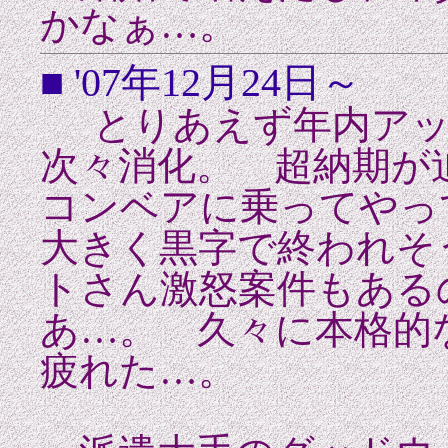
かなぁ…。
■ '07年12月24日～
とりあえず年内アッ
次々消化。 超納期が
コンベアに乗ってやっ
大きく黒字で終われそ
トさん激怒案件もある
あ…。 久々に本格
疲れた…。