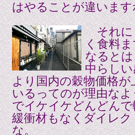
はやることが違います
それに
く食料ま
なるとは
中らしい
より国内の穀物価格が
いるってのが理由なよ
でイケイケどんどんで
緩衝材もなくダイレク
な。