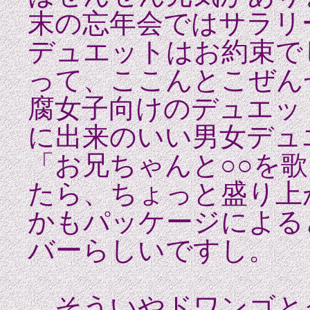
末の忘年会ではサラリ
デュエットはお約束で
って、ここんとこぜん
腐女子向けのデュエッ
に出来のいい男女デュ
「お兄ちゃんと○○を
たら、ちょっと盛り上
かもパッケージによる
バーらしいですし。
そういやドワンゴと