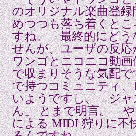
のオリジナル楽曲登録
めつつも落ち着くとこ
すね。 最終的にどう
せんが、ユーザの反応
ワンゴとニコニコ動画
で収まりそうな気配で
で持つコミュニティ、
いようですし、「ジャ
ん」 とまで明言。 
による MIDI 狩り
るんですね。