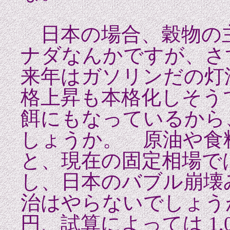
日本の場合、穀物の
ナダなんかですが、さ
来年はガソリンだの灯
格上昇も本格化しそう
餌にもなっているから
しょうか。 原油や食
と、現在の固定相場で
し、日本のバブル崩壊
治はやらないでしょうが
円、試算によっては 1,