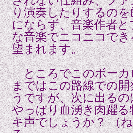
されない仕組み、ファ
り演奏したりするのを
にならず、音楽作者と
な音楽でニコニコでき
望まれます。
ところでこのボーカロ
まではこの路線での開
うですが、次に出る
やっぱり血湧き肉躍る
キ声でしょうか？ （