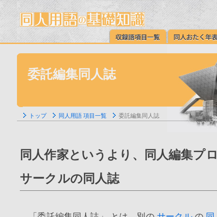
委託編集同人誌
トップ
同人用語 項目一覧
委託編集同人誌
同人作家というより、同人編集プ
サークルの同人誌
「委託編集同人誌」 とは、別の
サークル
の
同