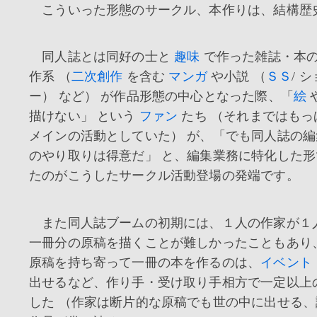
こういった形態のサークル、本作りは、結構歴
同人誌とは同好の士と
趣味
で作った雑誌・本
作系 （
二次創作
を含む
マンガ
や小説 （
ＳＳ
/ 
ー） など） が作品形態の中心となった際、「
絵
描けない」 という
ファン
たち （それまではもっ
メインの活動としていた） が、「でも同人誌の
のやり取りは得意だ」 と、編集業務に特化した
たのがこうしたサークル活動登場の発端です。
また同人誌ブームの初期には、１人の作家が１
一冊分の原稿を描くことが難しかったこともあり
原稿を持ち寄って一冊の本を作るのは、
イベント
出せるなど、作り手・受け取り手相方で一定以上
した （作家は断片的な原稿でも世の中に出せる