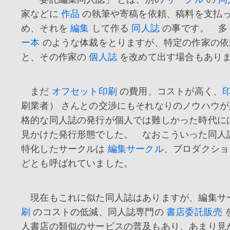
家などに
作品
の執筆や寄稿を依頼、稿料を支払
め、それを
編集
して作る
同人誌
の事です。 多
ー本
のような体裁をとりますが、特定の作家の依
と、その作家の
個人誌
を改めて出す場合もあり
まだ
オフセット印刷
の費用、コストが高く、
刷業者） さんとの交渉にもそれなりのノウハウ
格的な同人誌の発行が個人では難しかった時代に
見かけた発行形態でした。 なおこういった同人
特化したサークルは
編集サークル
、プロダクショ
どとも呼ばれていました。
現在もこれに似た同人誌はありますが、編集サ
刷
のコストの低減、同人誌専門の
書店委託販売
人書店の類似のサービスの普及もあり、あまり見