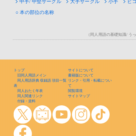
中手/ 中堅サークル
大手サークル
小手
ピコ
○ 本の部位の名称
（同人用語の基礎知識/ うっ！
トップ
サイトについて
旧同人用語メイン
書籍版について
同人用語辞典 収録語 項目一覧
リンク・引用・転載につい
表
て
同人おたく年表
閲覧環境
同人関連リンク
サイトマップ
付録・資料