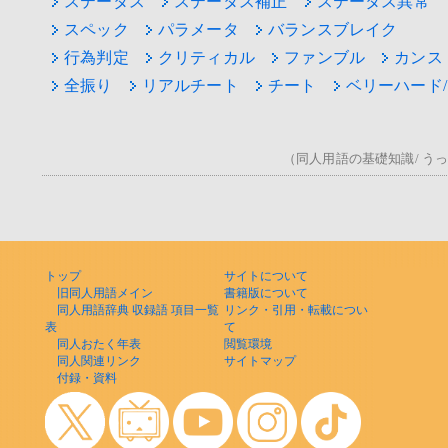
ステータス
ステータス補正
ステータス異常
スペック
パラメータ
バランスブレイク
行為判定
クリティカル
ファンブル
カンス
全振り
リアルチート
チート
ベリーハード/
（同人用語の基礎知識/ うっ！/
トップ
サイトについて
旧同人用語メイン
書籍版について
同人用語辞典 収録語 項目一覧
リンク・引用・転載につい
表
て
同人おたく年表
閲覧環境
同人関連リンク
サイトマップ
付録・資料