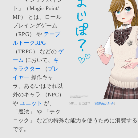
ト」（Magic Point/
MP） とは、ロール
プレイングゲーム
（RPG） や
テーブ
ルトークRPG
（TRPG） などの
ゲ
ーム
において、
キ
ャラクター
（
プレ
イヤー
操作キャ
ラ、あるいはそれ以
外のキャラ （NPC）
や
ユニット
が、
MP… まじぽ？ （
寐津菟かき子
）
「魔法」 や 「テク
ニック」 などの特殊な能力を使うために消費す
です。