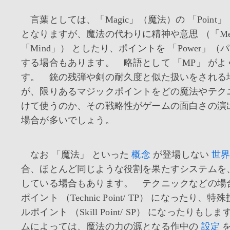
言葉としては、「Magic」（魔法）の 「Point
となりますが、魔法の代わりに精神や意思 （「Ment
「Mind」） としたり、ポイントを 「Power」（
する場合もあります。 略語として 「MP」 がよ
す。 銃の残弾や剣の耐久度と似た扱いをされる
が、限りあるマジックポイントをどの魔法やテク
けて使うのか、その戦略性がゲームの面白さの演
場合が多いでしょう。
なお 「魔法」 といった
概念
が登場しない
世
合、ほとんど同じような役割を果たすシステムを
している場合もあります。 テクニックなどの場
ポイント （Technic Point/ TP） になったり
ルポイント （Skill Point/ SP） になったりも
ムによっては、魔法の力の源となる作中の
設定
を