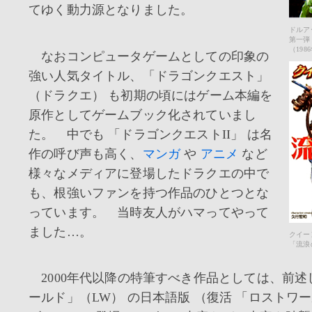
てゆく動力源となりました。
ドルア
第一弾
（198
なおコンピュータゲームとしての印象の
強い人気タイトル、「ドラゴンクエスト」
（ドラクエ） も初期の頃にはゲーム本編を
原作としてゲームブック化されていまし
た。 中でも 「ドラゴンクエストII」 は名
作の呼び声も高く、
マンガ
や
アニメ
など
様々なメディアに登場したドラクエの中で
も、根強いファンを持つ作品のひとつとな
っています。 当時友人がハマってやって
ました…。
クイー
「流浪
2000年代以降の特筆すべき作品としては、前述
ールド」（LW） の日本語版 （復活 「ロストワー