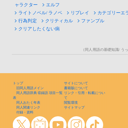
ャラクター
エルフ
ライトノベル/ ラノベ
リプレイ
カテゴリーエラ
行為判定
クリティカル
ファンブル
クリアしたくない病
（同人用語の基礎知識/ うっ！
トップ
サイトについて
旧同人用語メイン
書籍版について
同人用語辞典 収録語 項目一覧
リンク・引用・転載につい
表
て
同人おたく年表
閲覧環境
同人関連リンク
サイトマップ
付録・資料