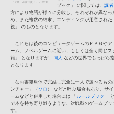
「火吹山の魔法使い」（1982年）
ブック」 に関しては、
読者
方により物語が様々に分岐し、それぞれが異なっ
め、また複数の結末、エンディングが用意された
視」 のものとなります。
これらは後のコンピュータゲームのＲＰＧやア
ーム、ノベルゲームに近い、もしくは全く同じス
籍」 となりますが、
同人
などの世界でもっぱら
となります。
なお書籍単体で完結し完全に一人で遊べるものは
ンチャー」（
ソロ
） などと呼ぶ場合もあり、サ
ームなどと併用した場合には 「
ルールブック
」 
で本を持ち寄り戦うような、対戦型のゲームブッ
す。