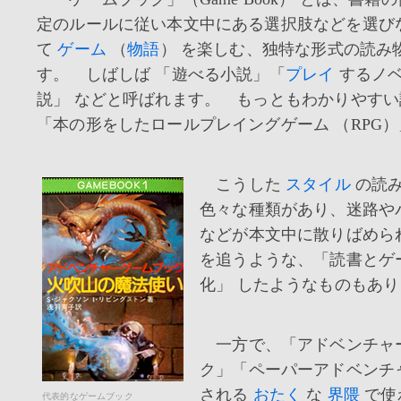
定のルールに従い本文中にある選択肢などを選び
て
ゲーム
（
物語
） を楽しむ、独特な形式の読み
す。 しばしば 「遊べる小説」「
プレイ
するノベ
説」 などと呼ばれます。 もっともわかりやす
「本の形をしたロールプレイングゲーム （RPG）
こうした
スタイル
の読み
色々な種類があり、迷路や
などが本文中に散りばめら
を追うような、「読書とゲ
化」 したようなものもあ
一方で、「アドベンチャ
ク」「ペーパーアドベンチ
される
おたく
な
界隈
で使
代表的なゲームブック