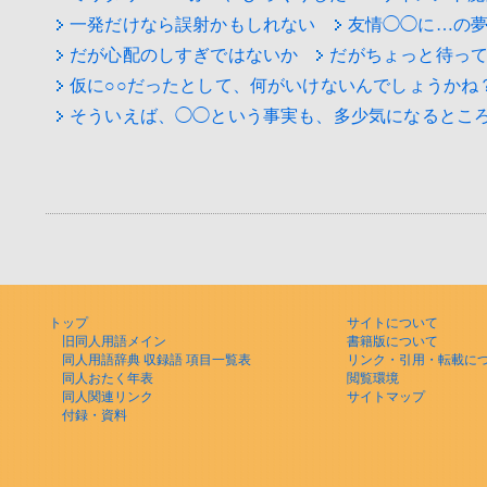
一発だけなら誤射かもしれない
友情◯◯に…の
だが心配のしすぎではないか
だがちょっと待っ
仮に○○だったとして、何がいけないんでしょうかね
そういえば、◯◯という事実も、多少気になるとこ
トップ
サイトについて
旧同人用語メイン
書籍版について
同人用語辞典 収録語 項目一覧表
リンク・引用・転載に
同人おたく年表
閲覧環境
同人関連リンク
サイトマップ
付録・資料