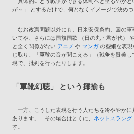
具体的にどう戦争ができる体制へと至るのかと
が～」 とするだけで、何となくイメージで決め
なお改憲問題以外にも、日米安保条約、国の軍
いてや、さらには国旗国歌 （日の丸・君が代） 
と全く関係がない
アニメ
や
マンガ
の些細な表現
じ取り、「軍靴の音が聞こえる」（戦争を賛美し
現で、批判を行ったりします。
「軍靴幻聴」 という揶揄も
一方、こうした表現を行う人たちを冷ややかに見
あります。 その場合はとくに、
ネットスラング
す。