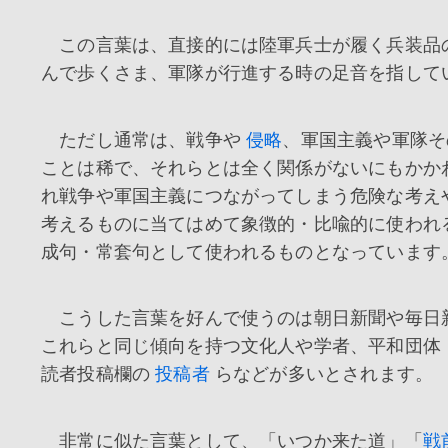
この言葉は、直接的には陸軍兵士が履く兵装品
んで歩くさま、軍隊が行進する時の足音を指して
ただし通常は、戦争や
侵略
、軍国主義や軍隊そ
ことは稀で、それらとは全く関係がないにもかか
れ戦争や軍国主義につながってしまう危険な考え
考えるものに当てはめて象徴的・比喩的に使われ
成句・常套句として使われるものとなっています
こうした言葉を好んで使うのは朝日新聞や毎日
これらと同じ傾向を持つ文化人や学者、平和団体
読者投稿欄の
投稿者
らなどが多いとされます。
非常に似た言葉として、「いつか来た道」「
戦