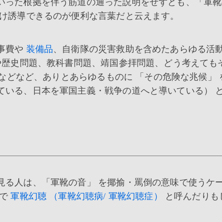
いった根拠を伴う筋道の通った説明をせずとも、「軍靴
つけ誘導できるのが便利な言葉だと云えます。
事費や
装備品
、自衛隊の災害救助を含めたあらゆる活
や歴史問題、教科書問題、靖国参拝問題、どう考えても
などなど、ありとあらゆるものに 「その危険な兆候」 
ている、日本を軍国主義・戦争の道へと導いている） 
る人は、「軍靴の音」 を揶揄・罵倒の意味で使うケ
で
軍靴幻聴 （軍靴幻聴病/ 軍靴幻聴症）
と呼んだりも