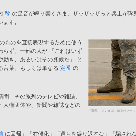
の
靴
の足音が鳴り響くさま、ザッザッザっと兵士が隊
います。
のものを直接表現するために使う
わらず、一部の人が 「これはいず
や動き、あるいはその兆候だ」 と
る言葉、もしくは単なる
定番
の
。
新聞、その系列のテレビや雑誌、
・人権団体や、新聞や雑誌などの
「軍靴」 といえば、編上げブーツ
前
に回帰」「右傾化」「過ちを繰り返すな」「騙され