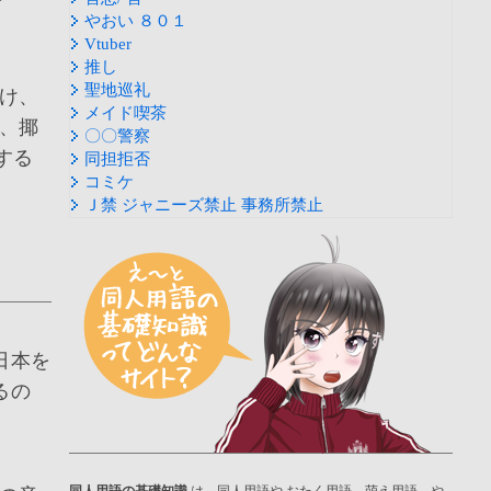
やおい ８０１
Vtuber
推し
聖地巡礼
け、
メイド喫茶
、揶
〇〇警察
する
同担拒否
コミケ
Ｊ禁 ジャニーズ禁止 事務所禁止
日本を
るの
同人用語の基礎知識
は、同人用語や おたく用語、萌え用語、や