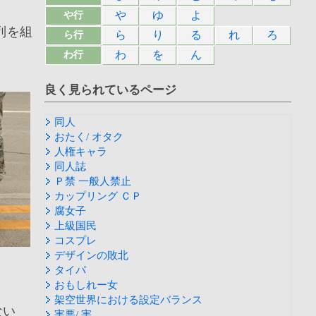
や
ゆ
よ
や行
列を組
ら
り
る
れ
ろ
ら行
わ
を
ん
わ行
良く見られているページ
同人
おたく/ オタク
人権キャラ
同人誌
Ｐ禁 一般人禁止
カップリング ＣＰ
腐女子
上級国民
コスプレ
デザインの敗北
タイパ
おもしれー女
架空世界における設定バランス
ない
害悪/ 害