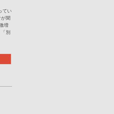
ってい
音が聞
激増
、「別