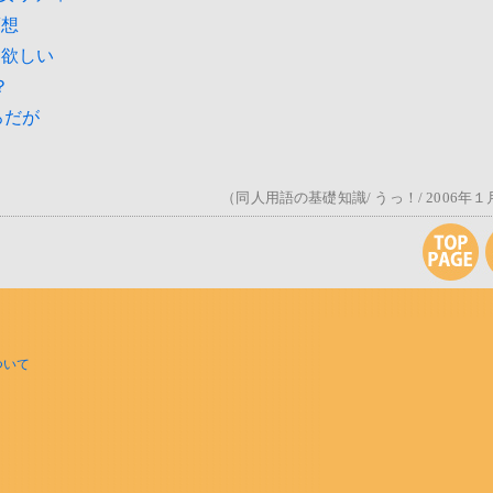
夢想
て欲しい
？
ろだが
（同人用語の基礎知識/ うっ！/ 2006年
ついて