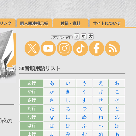
50音順用語リスト
あ
い
う
え
お
あ行
か
き
く
け
こ
か行
さ
し
す
せ
そ
さ行
た
ち
つ
て
と
た行
な
に
ぬ
ね
の
な行
軍靴の
は
ひ
ふ
へ
ほ
は行
ま
み
む
め
も
ま行