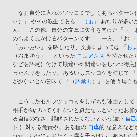
なお自分に入れるツッコミでよくあるパターン
ぃ）」 やその派生である 「
（ぉ
」 あたりが多い
ん。 この他、自分の文章に矢印を向けた「（←
のもよく見かけるパターンです。 一方、「お
（
「おいおい」 を略したり、文脈によっては 「
お
（おまゆう）」 といった
ニュアンス
を持たせた
などを語尾に付けて勘違いや間違いをしつつ得意
ったふりをしたり、あるいはズッコケを演じて 「
が少ないとの意味で 「
（語彙力）
」 を使う場合
こうしたセルフツッコミをしがちな理由として
相手が気づいてくれないと嫌だな…といったお節
る自信のなさ、誤解されたくないという強い
自己
ト
に対する免責や、ある種の
自虐的
な意図など
うが、いかにもおたく・腐女子っぽい、あるいは