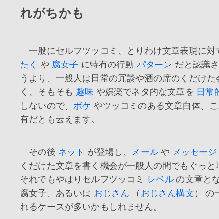
れがちかも
一般にセルフツッコミ、とりわけ文章表現に対
たく
や
腐女子
に特有の行動
パターン
だと認識さ
うより、一般人は日常の冗談や酒の席のくだけた
く、そもそも
趣味
や娯楽でネタ的な文章を
日常
しないので、
ボケ
やツッコミのある文章自体、こ
有だとも云えます。
その後
ネット
が登場し、
メール
や
メッセージ
くだけた文章を書く機会が一般人の間でもぐっと
それでもやはりセルフツッコミ
レベル
の文章と
腐女子、あるいは
おじさん
（
おじさん構文
） の
れるケースが多いかもしれません。