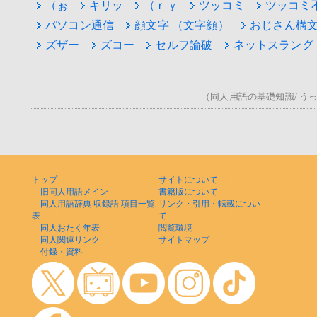
（ぉ
キリッ
（ｒｙ
ツッコミ
ツッコミ
パソコン通信
顔文字 （文字顔）
おじさん構
ズザー
ズコー
セルフ論破
ネットスラング
（同人用語の基礎知識/ うっ！
トップ
サイトについて
旧同人用語メイン
書籍版について
同人用語辞典 収録語 項目一覧
リンク・引用・転載につい
表
て
同人おたく年表
閲覧環境
同人関連リンク
サイトマップ
付録・資料