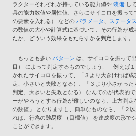
ラクターそれぞれが持っている能力値や
装備
し
具の能力数値や属性値、さらにサイコロを振って
の要素を入れる） などの
パラメータ
、
ステータ
の数値の大小や計算式に基づいて、その行為が成
たか、どういう効果をもたらすかを判定します。
もっとも多い
パターン
は、サイコロを振って出
目） によって判定するものでしょう。 例えば
かれたサイコロを振って、「３より大きければ成
定、小さいと失敗となる）、「３より小さかった
判定、大きいと失敗となる） なんてのが代表的
ーがやろうとする行為が難しいのなら、上方判定
の数値」 となりますし、簡単なものなら、「２以
れば、行為の難易度 （目標値） を達成度の形で
ことができます。