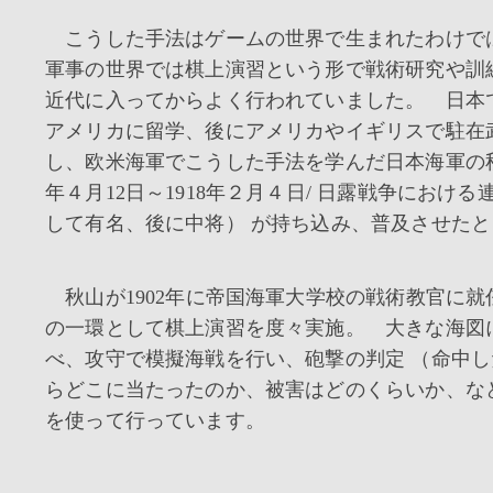
こうした手法はゲームの世界で生まれたわけで
軍事の世界では棋上演習という形で戦術研究や訓
近代に入ってからよく行われていました。 日本
アメリカに留学、後にアメリカやイギリスで駐在
し、欧米海軍でこうした手法を学んだ日本海軍の秋山
年４月12日～1918年２月４日/ 日露戦争におけ
して有名、後に中将） が持ち込み、普及させた
秋山が1902年に帝国海軍大学校の戦術教官に就
の一環として棋上演習を度々実施。 大きな海図
べ、攻守で模擬海戦を行い、砲撃の判定 （命中
らどこに当たったのか、被害はどのくらいか、な
を使って行っています。