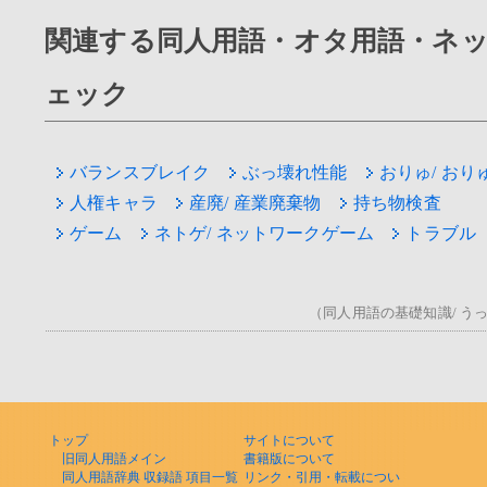
関連する同人用語・オタ用語・ネ
ェック
バランスブレイク
ぶっ壊れ性能
おりゅ/ おり
人権キャラ
産廃/ 産業廃棄物
持ち物検査
ゲーム
ネトゲ/ ネットワークゲーム
トラブル
（同人用語の基礎知識/ うっ！
トップ
サイトについて
旧同人用語メイン
書籍版について
同人用語辞典 収録語 項目一覧
リンク・引用・転載につい