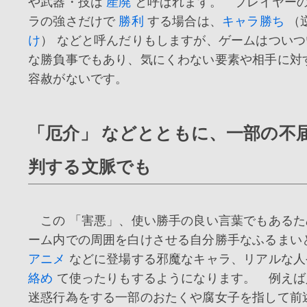
や武器・技は
産廃
と呼ばれます。 プレイヤー
ラの強さだけで
勝利
する場合は、
キャラ勝ち
（
け
） などと呼んだりもしますが、ゲームはつい
な勝負事でもあり、気にくわない要素や相手に対
容赦がないです。
「厄介」 などとともに、一部の不
判する文脈でも
この 「害悪」、使い勝手の良い言葉でもあるた
ーム内での周囲を白けさせる自分勝手なふるまい
アニメ
などに登場する邪魔なキャラ、リアルな
絡め
て使ったりもするようになります。 例えば
迷惑行為をする一部のおたくや腐女子を指して前