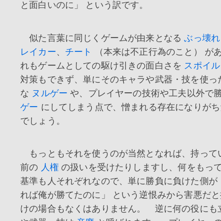
と面白いのに」 という訳です。
似た言葉に同じくゲームが由来となる
ぶっ壊れ
レイカー
、
チート
（本来は不正行為のこと） が
れもゲームとしての駆け引きの面白さを
スポイル
対策もできず、単にそのキャラや武器・技を使っ
な
ヌルゲー
や、プレイヤーの技術や工夫以外で
ゲー
にしてしまう点で、憎まれる存在になりがち
でしょう。
もっともそれを使うのが当然となれば、持って
前の
人権
の扱いを受けたりしますし、何をもっ
基準も人それぞれなので、単に勝負に負けた側が
れば俺が勝てたのに」 という逆恨みから害悪だ
けの場合もなくはありません。 逆に何の役にも