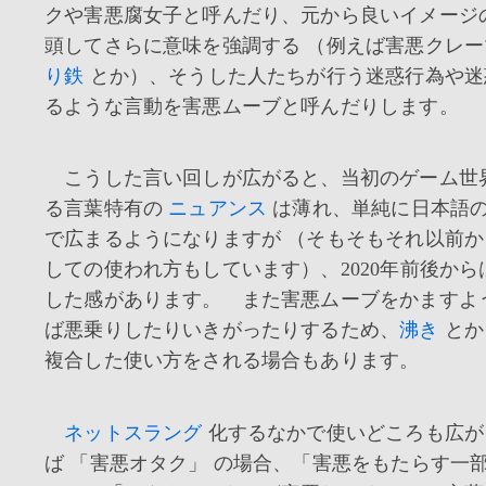
クや害悪腐女子と呼んだり、元から良いイメージ
頭してさらに意味を強調する （例えば害悪クレ
り鉄
とか）、そうした人たちが行う迷惑行為や迷
るような言動を害悪ムーブと呼んだりします。
こうした言い回しが広がると、当初のゲーム世
る言葉特有の
ニュアンス
は薄れ、単純に日本語
で広まるようになりますが （そもそもそれ以前
しての使われ方もしています）、2020年前後か
した感があります。 また害悪ムーブをかますよ
ば悪乗りしたりいきがったりするため、
沸き
と
複合した使い方をされる場合もあります。
ネットスラング
化するなかで使いどころも広が
ば 「害悪オタク」 の場合、「害悪をもたらす一部