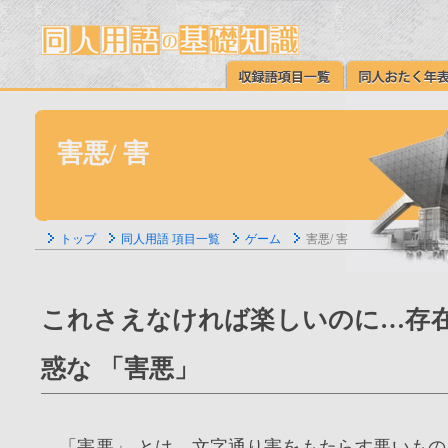
害悪/ 害
トップ
同人用語 項目一覧
ゲーム
害悪/ 害
これさえなければ楽しいのに…存
惑な 「害悪」
「害悪」 とは、文字通り害をもたらす悪いもの