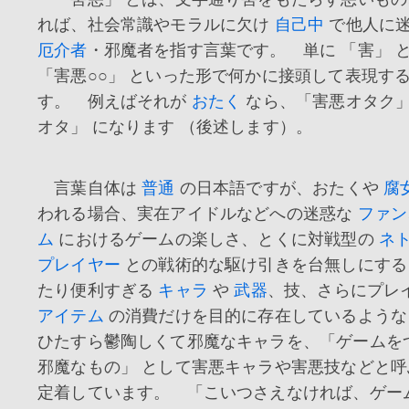
れば、社会常識やモラルに欠け
自己中
で他人に
厄介者
・邪魔者を指す言葉です。 単に 「害」
「害悪○○」 といった形で何かに接頭して表現す
す。 例えばそれが
おたく
なら、「害悪オタク」
オタ」 になります （後述します）。
言葉自体は
普通
の日本語ですが、おたくや
腐
われる場合、実在アイドルなどへの迷惑な
ファン
ム
におけるゲームの楽しさ、とくに対戦型の
ネ
プレイヤー
との戦術的な駆け引きを台無しにする
たり便利すぎる
キャラ
や
武器
、技、さらにプレ
アイテム
の消費だけを目的に存在しているよう
ひたすら鬱陶しくて邪魔なキャラを、「ゲームを
邪魔なもの」 として害悪キャラや害悪技などと
定着しています。 「こいつさえなければ、ゲー