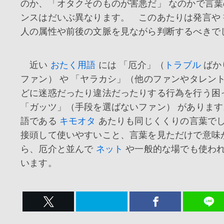
のか、「オタクそのものが害悪だ」 なのかで言
ンスはだいぶ異なります。 このあたりは発言や
人の属性や前後の文脈を見ながら判断するべきで
近い
おたく用語
には 「厄介」（
トラブル
ばか
ファン） や 「ヤラカシ」（他のファンやタレン
どに迷惑だったり違法だったりする行為を行う困
「ガッツ」（手段を選ばないファン） がありま
語である
キモオタ
あたりも同じくくりの言葉で
接頭して使いやすいこと、言葉を見ただけで意味
ら、厄介と並んで
ネット
や一般的な場でも使わ
います。