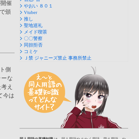
が開催
やおい ８０１
で頒
Vtuber
推し
聖地巡礼
メイド喫茶
〇〇警察
同担拒否
コミケ
Ｊ禁 ジャニーズ禁止 事務所禁止
ト側
ラーな
た考え
て今は
同人用語の基礎知識
は、同人用語や おたく用語、萌え用語、や