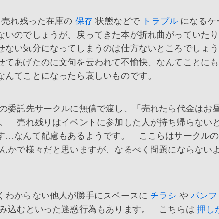
、売れ残った在庫の
保存
状態などで
トラブル
になるケ
ないのでしょうが、戻ってきた本が折れ曲がっていたり
許せない気分になってしまうのは仕方ないところでしょ
せてあげたのに文句を云われて不愉快、なんてことにも
なんてことになったら哀しいものです。
の委託先サークルに無償で渡し、「売れたら代金はお
ね。 売れ残りはイベントに参加した人が持ち帰らない
す…なんて配慮もあるようです。 ここらはサークル
んかで様々だと思いますが、なるべく問題にならない
くわからない他人が勝手にスペースに
チラシ
や
パンフ
み込むといった迷惑行為もあります。 こちらは
押し