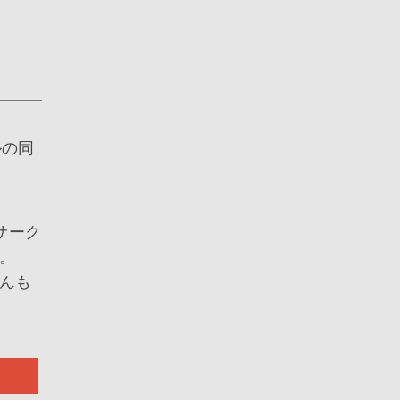
ルの同
サーク
す。
んも