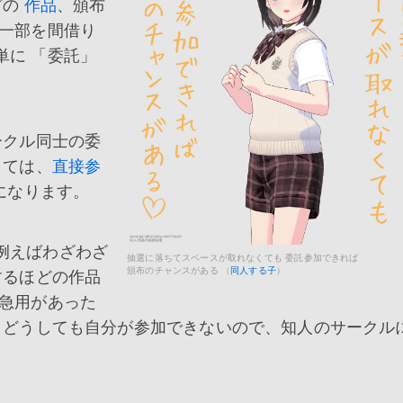
どの
作品
、頒布
の一部を間借り
単に 「委託」
クル同士の委
しては、
直接参
になります。
例えばわざわざ
抽選に落ちてスペースが取れなくても 委託参加できれば
頒布のチャンスがある （
同人する子
）
るほどの作品
急用があった
どうしても自分が参加できないので、知人のサークル