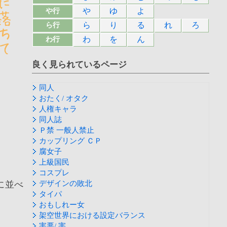
や
ゆ
よ
や行
ら
り
る
れ
ろ
ら行
わ
を
ん
わ行
良く見られているページ
同人
おたく/ オタク
人権キャラ
同人誌
Ｐ禁 一般人禁止
カップリング ＣＰ
腐女子
上級国民
コスプレ
に並べ
デザインの敗北
タイパ
おもしれー女
架空世界における設定バランス
害悪/ 害