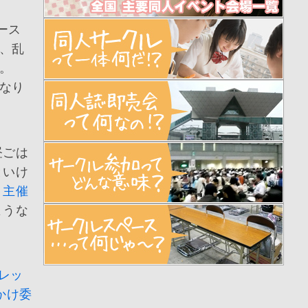
ース
、乱
う。
なり
昼ごは
といけ
の
主催
ような
レッ
かけ委