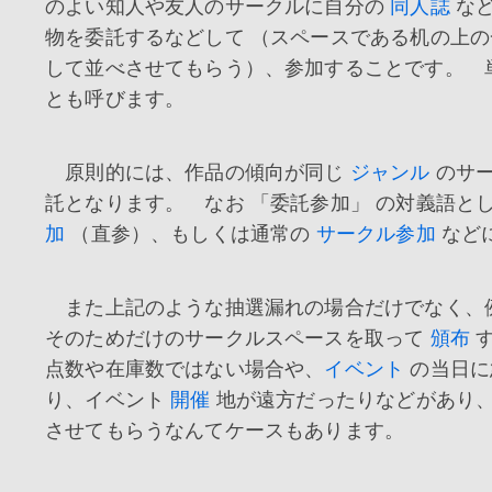
のよい知人や友人のサークルに自分の
同人誌
な
物を委託するなどして （スペースである机の上
して並べさせてもらう）、参加することです。 
とも呼びます。
原則的には、作品の傾向が同じ
ジャンル
のサー
託となります。 なお 「委託参加」 の対義語と
加
（直参）、もしくは通常の
サークル参加
など
また上記のような抽選漏れの場合だけでなく、
そのためだけのサークルスペースを取って
頒布
す
点数や在庫数ではない場合や、
イベント
の当日に
り、イベント
開催
地が遠方だったりなどがあり、
させてもらうなんてケースもあります。