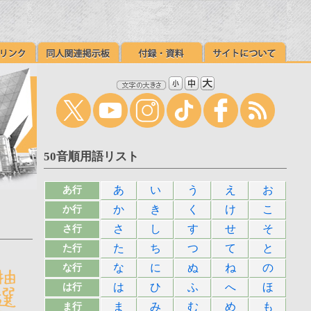
50音順用語リスト
あ
い
う
え
お
あ行
か
き
く
け
こ
か行
さ
し
す
せ
そ
さ行
た
ち
つ
て
と
た行
な
に
ぬ
ね
の
な行
は
ひ
ふ
へ
ほ
は行
ま
み
む
め
も
ま行