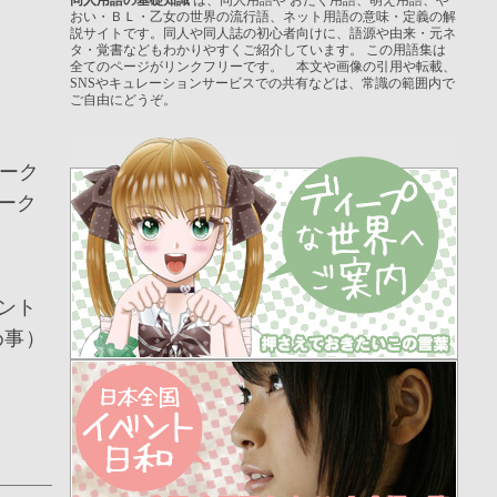
おい・ＢＬ・乙女の世界の流行語、ネット用語の意味・定義の解
説サイトです。同人や同人誌の初心者向けに、語源や由来・元ネ
タ・覚書などもわかりやすくご紹介しています。 この用語集は
全てのページがリンクフリーです。 本文や画像の引用や転載、
SNSやキュレーションサービスでの共有などは、常識の範囲内で
ご自由にどうぞ。
ーク
ーク
ント
め事）