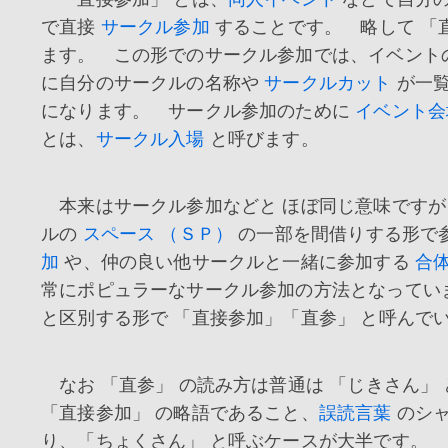
で直接
サークル参加
することです。 略して 「
ます。 この形でのサークル参加では、イベント
に自分のサークルの名称や
サークルカット
が一覧
になります。 サークル参加のために
イベント会
とは、
サークル入場
と呼びます。
本来はサークル参加などと ほぼ同じ意味ですが
ルの
スペース （ＳＰ）
の一部を間借りする形で
加
や、仲の良い他サークルと一緒に参加する
合
常にポピュラーなサークル参加の方法となってい
と区別する形で 「直接参加」「直参」 と呼んで
なお 「直参」 の読み方は普通は 「じきさん」
「直接参加」 の略語であること、
誤読言葉
のシャ
り、「ちょくさん」 と呼ぶケースが大半です。