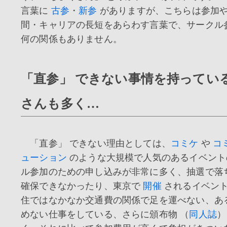
言葉に
古参
・
新参
がありますが、こちらは参加
間・キャリアの長短をあらわす言葉で、サークル
何の関係もありません。
「直参」 できない事情を持ってい
さんも多く…
「直参」 できない理由としては、
コミケ
や
コ
ューション
のような大規模で人気のあるイベント
ル参加のための申し込みが非常に多く、抽選で落
確保できなかったり、東京で
開催
されるイベン
住ではなかなか交通費の関係で足を運べない、あ
めない仕事をしている、さらに頒布物 （
同人誌
）