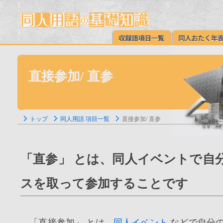
直接参加/ 直参
トップ
同人用語 項目一覧
直接参加/ 直参
「直参」 とは、同人イベントで自
スを取って参加することです
「直接参加」 とは、
同人イベント
などで自分