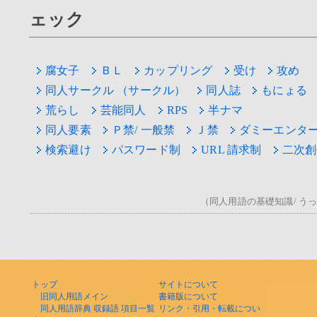
ェック
腐女子
ＢＬ
カップリング
受け
攻め
同人サークル （サークル）
同人誌
もにょる
荒らし
芸能同人
RPS
半ナマ
同人要素
Ｐ禁/ 一般禁
Ｊ禁
ダミーエンタ
検索避け
パスワード制
URL 請求制
二次創
（同人用語の基礎知識/ うっ！/
トップ
サイトについて
旧同人用語メイン
書籍版について
同人用語辞典 収録語 項目一覧
リンク・引用・転載につい