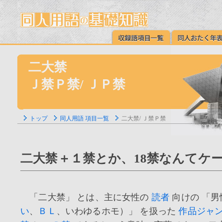
二大禁
Ｊ禁Ｐ禁/ ＪＰ禁
トップ
同人用語 項目一覧
二大禁/ Ｊ禁Ｐ禁
二大禁＋１禁とか、18禁なんてケ
「二大禁」 とは、主に女性の
読者
向けの 「男
い
、
ＢＬ
、いわゆるホモ）」 を扱った
作品ジャ