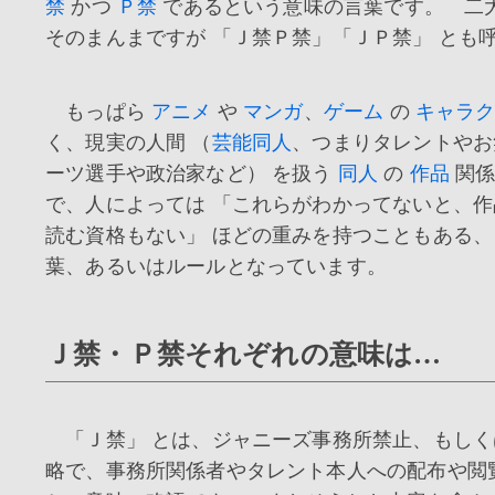
禁
かつ
Ｐ禁
であるという意味の言葉です。 二
そのまんまですが 「Ｊ禁Ｐ禁」「ＪＰ禁」 とも
もっぱら
アニメ
や
マンガ
、
ゲーム
の
キャラ
く、現実の人間 （
芸能同人
、つまりタレントやお
ーツ選手や政治家など） を扱う
同人
の
作品
関係
で、人によっては 「これらがわかってないと、
読む資格もない」 ほどの重みを持つこともある
葉、あるいはルールとなっています。
Ｊ禁・Ｐ禁それぞれの意味は…
「Ｊ禁」 とは、ジャニーズ事務所禁止、もしく
略で、事務所関係者やタレント本人への配布や閲