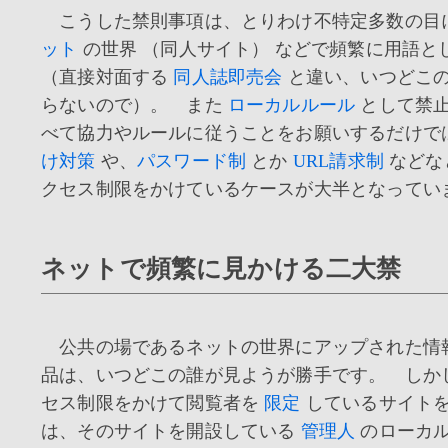
こうした禁則事項は、とりわけ不特定多数の目
ット
の世界 （同人サイト） などで頻繁に用語と
（直接対面する
同人誌即売会
と違い、いつどこ
らないので）。 また
ローカルルール
として禁
べて協力やルールに従うことをお願いするだけで
け対策
や、
パスワード制
とか
URL請求制
などな
クセス制限をかけているケースが大半となってい
ネットで頻繁に見かける二大禁
公共の場であるネットの世界にアップされた情
品は、いつどこの誰が見ようが勝手です。 しか
セス制限をかけて閲覧者を
限定
しているサイト
は、そのサイトを開設している
管理人
のローカ