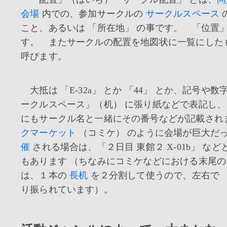
会場
内での、参加サークルの
サークルスペース
こと、あるいは 「所在地」 の事です。 「位置」
す。 またサークルの配置を地図状に一覧にした
呼びます。
大抵は 「E-32a」 とか 「44」 とか、記号や
ークルスペース」（机） に張り紙などで表記し
にもサークル名と一緒にその番号などが記載さ
クマーケット
（コミケ） のように会場が巨大だ
催
される場合は、「２日目 東館２ X-01b」 な
もあります （ちなみにコミケなどにおける末尾の 
は、１本の
長机
を２分割して使うので、左右で 「
り振られています）。