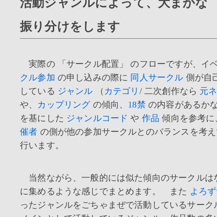
活動ジャンルによって、大まかな 
振り分けをします
実際の 「サークル配置」 のフローですが、イ
クル参加
の申し込みの際に
同人サークル
側が自
している
ジャンル
（
カテゴリ
/ 二次創作なら
元
や、
カップリング
の傾向、
18禁
の内容があるか
を基にした
ジャンルコード
や
作品
傾向を参考に
催者
の側が他の参加サークルとのバランスを考え
行います。
当然ながら、一般的には似た傾向のサークルは
に集めるような感じでまとめます。 また
よろず
ったジャンルをごちゃまぜで活動しているサーク