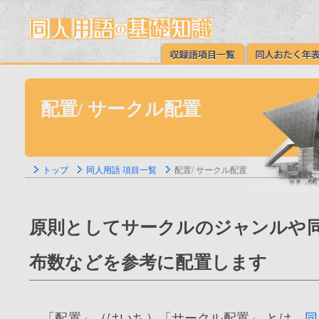
配置/ サークル配置
トップ
同人用語 項目一覧
配置/ サークル配置
原則としてサークルのジャンルや
布数などを参考に配置します
「配置」（はいち）「サークル配置」 とは、
同