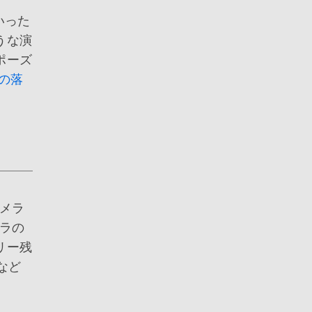
いった
うな演
ポーズ
の落
メラ
ラの
リー残
 など