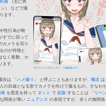
め側
（主に男
ン） などで撮
ります。
や性行為が映
がすでに回って
のカメラを写り
するのが特徴と
はなく複数、カ
ります。
典型的な作中撮影の表現 （
三瀬多賀り子
）
合は 「
ハメ撮り
」 と呼ぶこともありますが、
概念
は
人の目線となる形でカメラを向けて撮るもの、すなわち
動画
を悪意を持って
ネット
で
拡散
することは 「
リベ
的な関係が薄い
ニュアンス
の表現ですが、全くの無関係