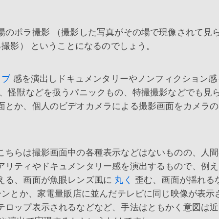
のポラ撮影 （撮影した写真がその場で現像されて見
る撮影） ということになるのでしょう。
イブ
感を演出しドキュメンタリーやノンフィクション感
、怪獣などを扱うパニックもの、特撮撮影などでも見
面とか、個人のビデオカメラによる撮影画面をカメラの
。
こちらは撮影画面中の各種表示などはないものの、人間
アリティやドキュメンタリー感を演出するもので、例え
える、画面が魚眼レンズ風に
丸く
歪む、画面が揺れる
ンとか、家電量販店に並んだテレビに同じ映像が表示
テロップ表示されるなどなど、手法はともかく意図は近