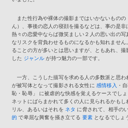
また性行為や裸体の撮影まではいかないものの 
ん）、事後の恋人の寝顔を撮るなどは、事の是非
熱々の恋愛中ならば微笑ましい２人の思い出の写
なリスクを背負わせるものになるかも知れません
ることの方が多いとは思いますが、ともあれ、撮
した
ジャンル
が持つ魅力の一部です。
一方、こうした描写を求める人の多数派と思われ
が被写体となって撮影される女性に
感情移入
・自
恥・恥辱」 に被虐的な快感を覚えるケースでしょ
ネットにばらまかれて多くの人に見られるかもし
リル、あるいはそれを
ネタ
に脅されて、相手のい
的
で卑屈な興奮を掻き立てる
要素
となるでしょ