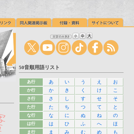
50音順用語リスト
あ
い
う
え
お
あ行
か
き
く
け
こ
か行
さ
し
す
せ
そ
さ行
た
ち
つ
て
と
た行
な
に
ぬ
ね
の
な行
は
ひ
ふ
へ
ほ
は行
ま
み
む
め
も
ま行