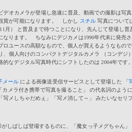
なビデオカメラが登場し急速に普及、動画での撮影は写
観賞が可能になります。 しかし
スチル
写真については
年11月） と普及まで待つことになり、先んじて登場し普
なります。 ちなみにデジカメは1990年代末に発売
プロユースの高額なもので、個人が買えるようなもので
なり、個人向けのコンパクトデジタルカメラ （コンデジ）
的なデジタル写真時代にシフトしたのは 2004年です
子メール
による画像送受信サービスとして登場した 「
 「カメラ付き携帯で写真を撮ること」 の代名詞のよう
「写メしちゃだめぇ」「写メ消して～」 みたいなセリ
影がしばしば登場するものに、「魔女っ子メグちゃん」