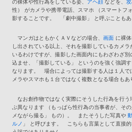
の裸体や性行為をしている姿、
アヘ顔
などを、
攻
性） がカメラや携帯電話、スマホ （スマートフォ
影することです。 「劇中撮影」 と呼ぶこともあ
マンガはともかくＡＶなどの場合、
画面
に裸体
し出されている以上、それを撮影しているカメラ
いるわけですが、撮影した画面内にもわざわざ別
込ませ、「撮影している」 というのを強く強調
なります。 場合によっては撮影する人は１人で
メラやスマホも１台ではなく複数となる場合もあ
なお創作物ではなく実際にそうした行為を行う場
ぶ異なります （もっぱら性行為の当事者が、その
メながら撮る」 もの）。 またそうした写真や
ルノ
」 と呼びます。 こちらも言葉として直接
う訳ではありません。