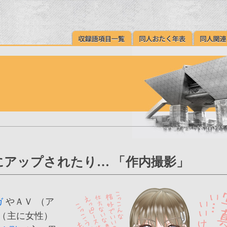
アップされたり… 「作内撮影」
ガ
やＡＶ （ア
（主に女性）