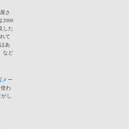
真屋さ
2000
及した
されて
はあ
 など
。
写メー
に使わ
フがし