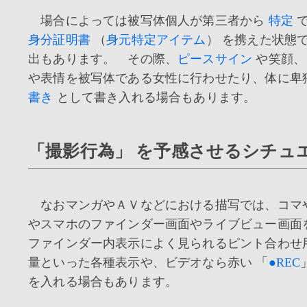
場合によっては被写体個人が第三者から
特定
身分証明書
（
身元特定アイテム
） を携えた状態
出もあります。 その際、
ピースサイン
や笑顔、
や表情を被写体である女性に行わせたり、体に卑
書き
として書き入れる場合もあります。
「撮影行為」 を予感させるシチュ
なおマンガやＡＶなどにおける描写では、コマ
やスマホのファインダー画面やライブビュー画面
ファインダー内表示によく見られるピント合わせ
量といった各種表示や、ビデオなら赤い 「
●REC
を入れる場合もあります。