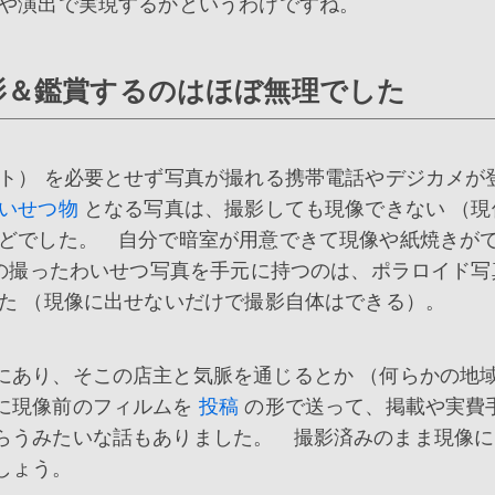
果や演出で実現するかというわけですね。
影＆鑑賞するのはほぼ無理でした
ト） を必要とせず写真が撮れる携帯電話やデジカメが
いせつ物
となる写真は、撮影しても現像できない （現
んどでした。 自分で暗室が用意できて現像や紙焼きが
の撮ったわいせつ写真を手元に持つのは、ポラロイド写
た （現像に出せないだけで撮影自体はできる）。
あり、そこの店主と気脈を通じるとか （何らかの地
に現像前のフィルムを
投稿
の形で送って、掲載や実費
らうみたいな話もありました。 撮影済みのまま現像に
しょう。