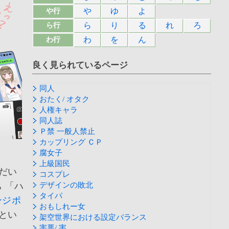
や
ゆ
よ
や行
ら
り
る
れ
ろ
ら行
わ
を
ん
わ行
良く見られているページ
同人
おたく/ オタク
人権キャラ
同人誌
Ｐ禁 一般人禁止
カップリング ＣＰ
腐女子
上級国民
だい
コスプレ
 「ハ
デザインの敗北
タイパ
ンジポ
おもしれー女
とい
架空世界における設定バランス
害悪/ 害