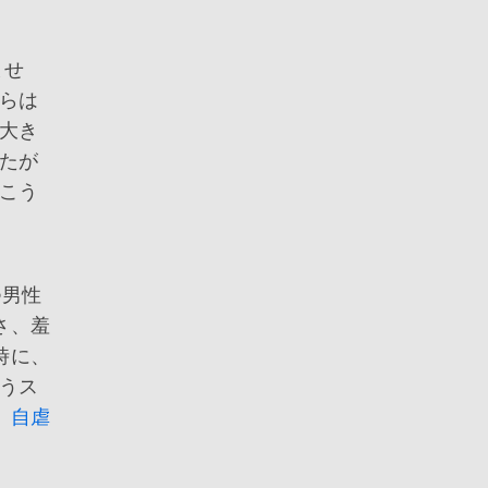
ませ
らは
大き
たが
こう
つ男性
さ、羞
時に、
うス
、
自虐