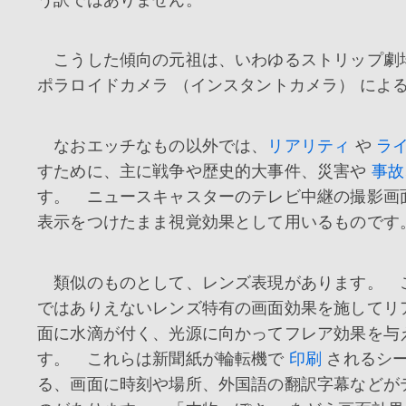
こうした傾向の元祖は、いわゆるストリップ劇場
ポラロイドカメラ （インスタントカメラ） によ
なおエッチなもの以外では、
リアリティ
や
ラ
すために、主に戦争や歴史的大事件、災害や
事故
す。 ニュースキャスターのテレビ中継の撮影画
表示をつけたまま視覚効果として用いるものです
類似のものとして、レンズ表現があります。 
ではありえないレンズ特有の画面効果を施してリ
面に水滴が付く、光源に向かってフレア効果を与
す。 これらは新聞紙が輪転機で
印刷
されるシー
る、画面に時刻や場所、外国語の翻訳字幕などが