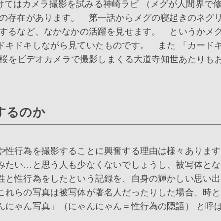
けてはカメラ撮影を試みる神崎ラビ （メグが人間界で
 の存在があります。 第一話からメグの寝起きのネグ
するなど、なかなかの活躍を見せます。 というかメ
ドキドキしながら見ていたものです。 また 「カード
之本桜をビデオカメラで撮影しまくる大道寺知世あたりも
するのか
や性行為を撮影することに興奮する理由は様々ありま
みたい…と思う人も少なくないでしょうし、被写体とな
性と性行為をしたという記録を、自身の輝かしい思い出
これらの写真は被写体が著名人だったりした場合、時と
んにゃん写真」（にゃんにゃん＝性行為の隠語） と呼