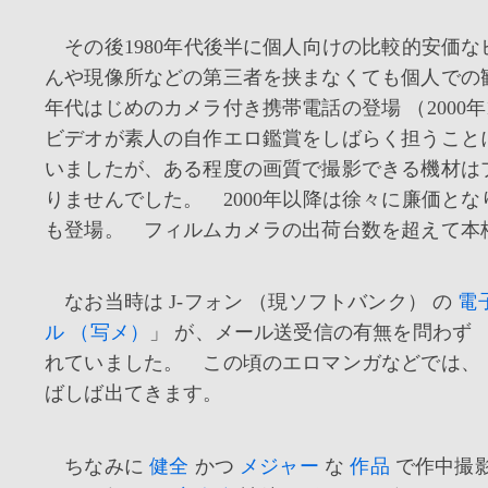
その後1980年代後半に個人向けの比較的安価
んや現像所などの第三者を挟まなくても個人での
年代はじめのカメラ付き携帯電話の登場 （2000
ビデオが素人の自作エロ鑑賞をしばらく担うことに
いましたが、ある程度の画質で撮影できる機材は
りませんでした。 2000年以降は徐々に廉価と
も登場。 フィルムカメラの出荷台数を超えて本格
なお当時は J-フォン （現ソフトバンク） の
電
ル （写メ）
」 が、メール送受信の有無を問わず
れていました。 この頃のエロマンガなどでは、
ばしば出てきます。
ちなみに
健全
かつ
メジャー
な
作品
で作中撮