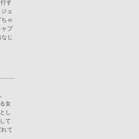
修行す
リジェ
グちゃ
キャプ
おなじ
す。
る女
とし
して
ばれて