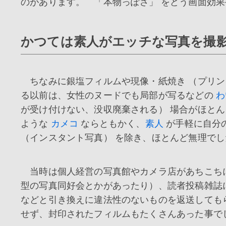
のがあります。 「本物っぽさ」 をどう画面効
かつては素人がエッチな写真を撮
ちなみに銀塩フィルムや現像・紙焼き （プリン
る以前は、女性のヌードでも局部が写るなどの
わ
が受け付けない、没収廃棄される） 場合がほと
ような
カメコ
ならともかく、
素人
が手軽に自分
（インスタント写真） を除き、ほとんど無理でし
当時は個人経営の写真館やカメラ店があちこちに
型の写真同好会とかがあったり）、読者投稿雑誌
などと引き換えに違法性のないものを返送しても
せず、封印されたフィルムもたくさんあった事で