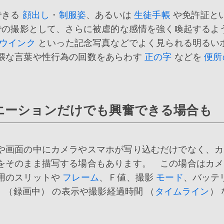
できる
顔出し
・
制服姿
、あるいは
生徒手帳
や免許証と
での撮影として、さらに被虐的な感情を強く喚起するよ
ウインク
といった記念写真などでよく見られる明るい
猥な言葉や性行為の回数をあらわす
正の字
などを
便所
エーションだけでも興奮できる場合も
や画面の中にカメラやスマホが写り込むだけでなく、カ
をそのまま描写する場合もあります。 この場合はカメ
用のスリットや
フレーム
、Ｆ値、撮影
モード
、バッテ
」（録画中） の表示や撮影経過時間 （
タイムライン
）