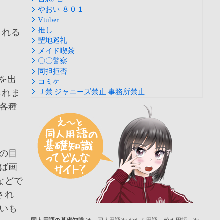
やおい ８０１
Vtuber
推し
られる
聖地巡礼
メイド喫茶
〇〇警察
同担拒否
を出
コミケ
られま
Ｊ禁 ジャニーズ禁止 事務所禁止
各種
の目
ば画
などで
され
いも
同人用語の基礎知識
は、同人用語や おたく用語、萌え用語、や