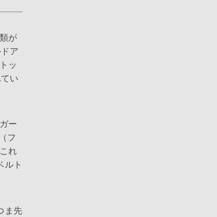
類が
ルドア
トッ
れてい
ガー
（フ
これ
ベルト
つま先