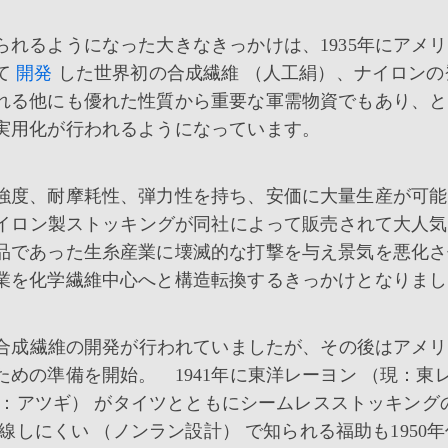
れるようになった大きなきっかけは、1935年にアメ
て
開発
した世界初の合成繊維 （人工絹）、ナイロンの
れる他にも優れた性質から重要な軍需物資でもあり、と
実用化が行われるようになっています。
強度、耐摩耗性、弾力性を持ち、安価に大量生産が可能
ナイロン製ストッキングが同社によって販売されて大人
品であった生糸産業に壊滅的な打撃を与え景気を悪化さ
業を化学繊維中心へと構造転換するきっかけとなりまし
の合成繊維の開発が行われていましたが、その後はアメ
めの準備を開始。 1941年に東洋レーヨン （現：東レ
（現：アツギ） がタイツとともにシームレスストッキング
線しにくい （ノンラン設計） で知られる福助も1950