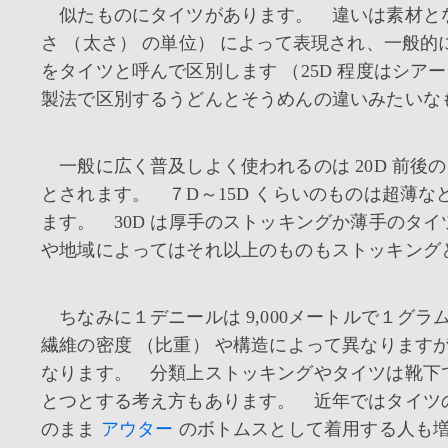
似たものにタイツがあります。 違いは素材とな
さ （太さ） の単位） によって表現され、一般的に
をタイツと呼んで区別します （25D 程度はシア
製法で区別するうどんとそうめんの違いみたいな
一般に広く普及しよく使われるのは 20D 前後
とされます。 ７D～15D くらいのものは超薄
ます。 30D は厚手のストッキングか薄手のタ
や地域によってはそれ以上のものもストッキング
ちなみに１デニールは 9,000メートルで１グラ
繊維の密度 （比重） や構造によって異なりますが、25デ
なります。 分類上ストッキングやタイツは靴下
とつとする考え方もあります。 近年ではタイツ
のまま
アウター
のボトムスとして着用する人も