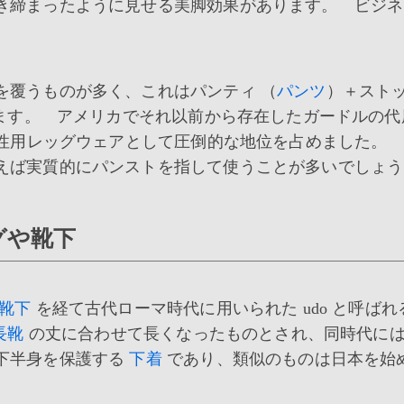
き締まったように見せる美脚効果があります。 ビジネ
覆うものが多く、これはパンティ （
パンツ
）＋スト
ます。 アメリカでそれ以前から存在したガードルの代
女性用レッグウェアとして圧倒的な地位を占めました。
えば実質的にパンストを指して使うことが多いでしょう
グや靴下
靴下
を経て古代ローマ時代に用いられた udo と呼ばれ
長靴
の丈に合わせて長くなったものとされ、同時代に
下半身を保護する
下着
であり、類似のものは日本を始