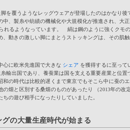
脚を覆うようなレッグウェアが登場したのはかなり後
の中、製糸や紡績の機械化や大規模化が推進され、大正
て作られるようなっています。 絹は鋼のように強くクモ
め、動きの激しい脚にまとうストッキングは、その肌触
中心に欧米先進国で大きな
シェア
を獲得するに至って
糸輸出国であり、養蚕業は国を支える重要産業と位置
昭和の時代は比較的遅くまで東京でもそこら中に蚕のエ
の畑と区別する桑畑のものがあったり （2013年の改
たちの遊び相手になったりしていました。
ングの大量生産時代が始まる