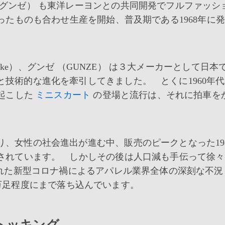
グンゼ） も東洋レーヨンとの共同開発でフルファッシ
ったものも合わせ生産を開始、普及期である1968年に
uske）、グンゼ （GUNZE） は３大メーカーとして日本
技術的な進化を牽引してきました。 とくに1960年
を起こした
ミニスカート
の登場と流行は、それに拍車を
、女性の社会進出が進む中、販売のピークとなった19
給されています。 しかしその後は人口減も手伝って徐
れた新型コロナ禍によるアパレル業界全体の深刻な不況
300万足程度にまで落ち込んでいます。
トッキング