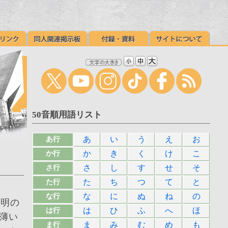
50音順用語リスト
あ
い
う
え
お
あ行
か
き
く
け
こ
か行
さ
し
す
せ
そ
さ行
た
ち
つ
て
と
た行
な
に
ぬ
ね
の
な行
透明の
は
ひ
ふ
へ
ほ
は行
薄い
ま
み
む
め
も
ま行