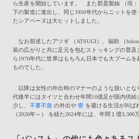
ら生産を開始しています。 また郡是製絲 （現：
下の製造に進出し、同じ1950年代からニットを使
たシアペーヌは大ヒットしました。
なお前述したアツギ （ATSUGI）、福助 （fuk
装の広がりと共に足元を包むストッキングの普及と
ら1970年代に世界はもちろん日本でも大ブーム
ものでした。
以降は女性の外出時のマナーのような扱いとなり
代後半にはタイツと合わせ年間10億足が国内供
少し、
不要不急
の外出や
密
を避ける生活が叫ば
（2020年～） を経た2024年には、年間１億3,
「パンスト」 の他にも色々あるス