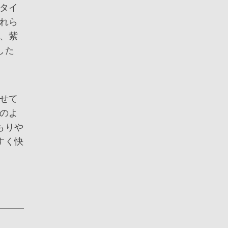
タイ
れら
、紫
した
せて
のよ
もりや
すく快