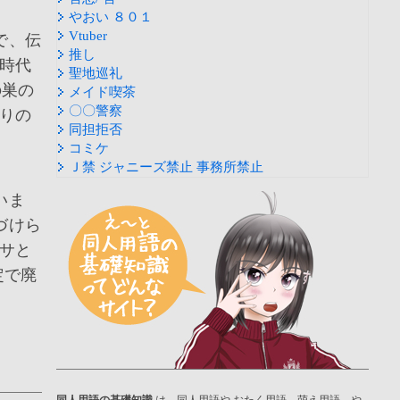
やおい ８０１
Vtuber
で、伝
推し
時代
聖地巡礼
の巣の
メイド喫茶
〇〇警察
りの
同担拒否
コミケ
Ｊ禁 ジャニーズ禁止 事務所禁止
いま
づけら
サと
定で廃
同人用語の基礎知識
は、同人用語や おたく用語、萌え用語、や