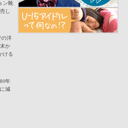
ョン靴
発売し
での洋
代末か
かける
80年
々に減