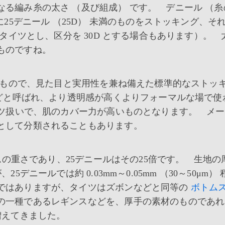
る編み糸の太さ （及び組成） です。 デニール （糸
25デニール （25D） 未満のものをストッキング、そ
ータイツとし、区分を 30D とする場合もあります）。 
ものですね。
のもので、見た目と実用性を兼ね備えた標準的なストッ
などと呼ばれ、より透明感が高くよりフォーマルな場で使
イツ扱いで、肌のカバー力が高いものとなります。 メ
として分類されることもあります。
ムの重さであり、25デニールはその25倍です。 生地の
ニールでは約 0.03mm～0.05mm （30～50μm）
ではありますが、タイツはズボンなどと同等の
ボトム
の一種であるレギンスなどを、厚手の素材のものであれ
増えてきました。