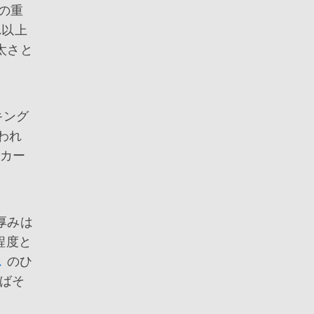
の重
れ以上
太さと
キング
われ
ーカー
厚みは
 程度と
ス
のひ
ばそ