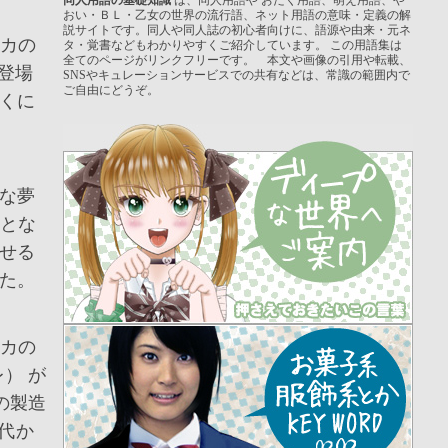
おい・ＢＬ・乙女の世界の流行語、ネット用語の意味・定義の解
説サイトです。同人や同人誌の初心者向けに、語源や由来・元ネ
リカの
タ・覚書などもわかりやすくご紹介しています。 この用語集は
全てのページがリンクフリーです。 本文や画像の引用や転載、
登場
SNSやキュレーションサービスでの共有などは、常識の範囲内で
ご自由にどうぞ。
くに
な夢
気とな
せる
た。
リカの
） が
の製造
年代か