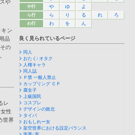
スや
や
ゆ
よ
や行
ら
り
る
れ
ろ
ら行
わ
を
ん
わ行
ッキン
良く見られているページ
用品
 その
同人
。
おたく/ オタク
人権キャラ
同人誌
Ｐ禁 一般人禁止
カップリング ＣＰ
腐女子
上級国民
るレ
コスプレ
デザインの敗北
は女性
タイパ
め世界
おもしれー女
架空世界における設定バランス
害悪/ 害